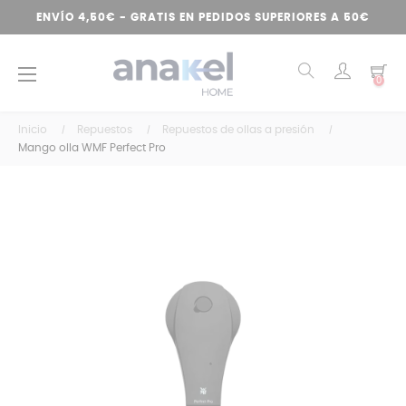
ENVÍO 4,50€ - GRATIS EN PEDIDOS SUPERIORES A 50€
Navegación
☰
0
de
palanca
Inicio
Repuestos
Repuestos de ollas a presión
Mango olla WMF Perfect Pro