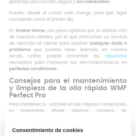
garantiza una cocción segura y
sin sobresaltos.
Puedes añadir al carrito este mango para que sigas
cocinando como el primer día.
En
Anakel Home,
nos preocupamos por la satisfacción
de nuestros clientes, por lo que ofrecemos un servicio
de atención al cliente para resolver
cualquier duda o
problema
que puedas tener. Además, en nuestra
tienda online podrás encontrar los
repuestos
necesarios para mantener tus electrodomésticos en
perfectas condiciones.
Consejos para el mantenimiento
y limpieza de la olla rápida WMF
Perfect Pro
Para mantener tu utensilio en las mejores condiciones,
es importante añadir algunos consejos de
mantenimiento y limpieza.
Antes de utilizarla, asegúrate de que la
válvula
de
seguridad está en buen estado y
colócala