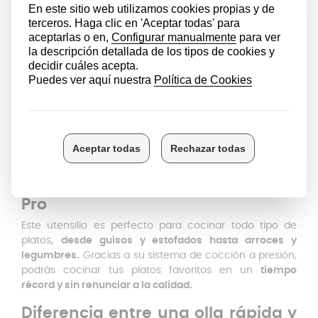
correctamente
en la tapa.
Después de cada uso, limpiarla con
agua y jabón
suave
. Si tienes restos incrustados, utiliza un cepillo
suave para eliminarlos.
No utilices
productos abrasivos para limpiarla,
ya
que pueden dañar el revestimiento antiadherente.
Evita lavarla en el lavavajillas,
ya que podría dañar el
revestimiento y la válvula de seguridad.
Si la olla presenta
manchas o decoloración
, debes
añadir un poco de
bicarbonato de sodio y agua
y
frotarlo.
Qué puedes cocinar en la Perfect
Pro
Este utensilio es perfecto para cocinar todo tipo de
platos,
desde guisos y estofados hasta arroces y
legumbres.
Gracias a su sistema de cocción a presión,
podrás cocinar tus platos favoritos en un
tiempo
récord y sin renunciar a la calidad.
Diferencia entre una olla rápida y