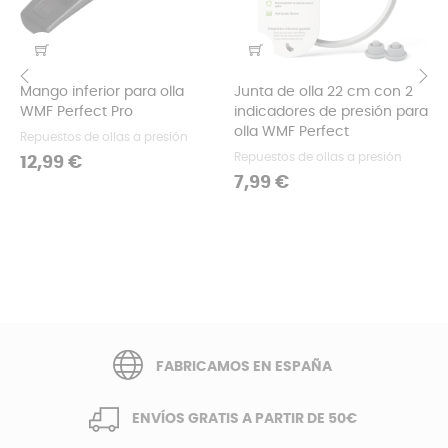
Mango inferior para olla
Junta de olla 22 cm con 2
WMF Perfect Pro
indicadores de presión para
‹
›
olla WMF Perfect
Repuestos de ollas a presión
Repuestos de ollas a presión
Precio
12,99 €
Precio
7,99 €
FABRICAMOS EN ESPAÑA
ENVÍOS GRATIS A PARTIR DE 50€