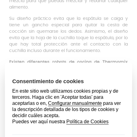
mezcla para que puedas mezclar y rebañar cualquier
alimento.
Su diseño práctico evita que la espátula se caiga y
tiene un gancho especial para quitar la cesta de
cocción sin quemarse los dedos. Asimismo, el diseño
evita que la hoja de la cuchilla toque la espátula, por lo
que hay total protección ante el contacto con la
cuchilla incluso durante el funcionamiento.
Existen diferentes robots de cocina de Thermomix
Vorwerk, por lo que antes de comprar cualquier
accesorio, es muy importante que conozcas el modelo
de la tuya.
Puedes comprobar el número de serie de tu
modelo en la placa de características, ubicada en la
carcasa inferior de la máquina.
Esta espátula ha sido
diseñada para el robot de cocina Thermomix TM21.
Esta espátula de Thermomix TM21 es apta para el
lavavajillas, lo que facilita la limpieza notablemente y te
hace ahorrar tiempo. También puedes lavarlo con
agua corriente y unas gotas de jabón.