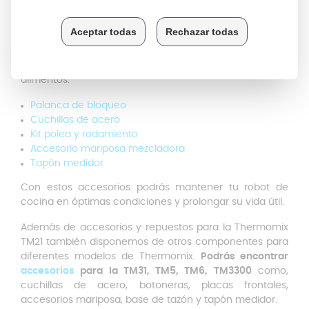
Descubre más accesorios y
repuestos Thermomix
En Anakel Home encontrarás una amplia gama de
recambios para este modelo de procesador de
alimentos:
Palanca de bloqueo
Cuchillas de acero
Kit polea y rodamiento
Accesorio mariposa mezcladora
Tapón medidor
Con estos accesorios podrás mantener tu robot de
cocina en óptimas condiciones y prolongar su vida útil.
Además de accesorios y repuestos para la Thermomix
TM21 también disponemos de otros componentes para
diferentes modelos de Thermomix.
Podrás encontrar
accesorios
para la TM31, TM5, TM6, TM3300
como,
cuchillas de acero, botoneras, placas frontales,
accesorios mariposa, base de tazón y tapón medidor.