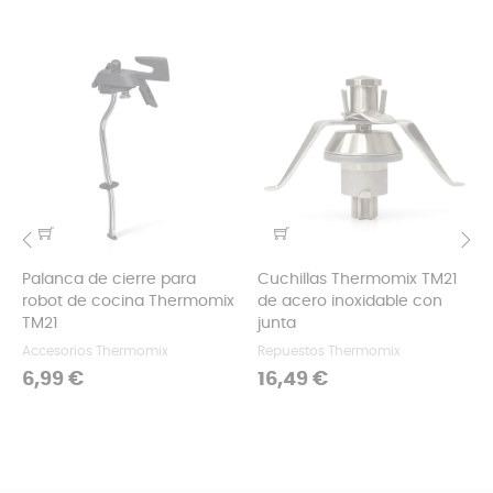
Palanca de cierre para
Cuchillas Thermomix TM21
‹
›
robot de cocina Thermomix
de acero inoxidable con
TM21
junta
Accesorios Thermomix
Repuestos Thermomix
Precio
Precio
6,99 €
16,49 €