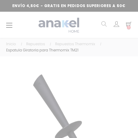
ENVÍO 4,50€ - GRATIS EN PEDIDOS SUPERIORES A 50€
Navegación
☰
0
de
palanca
Inicio
Repuestos
Repuestos Thermomix
Espatula Giratoria para Thermomix TM21