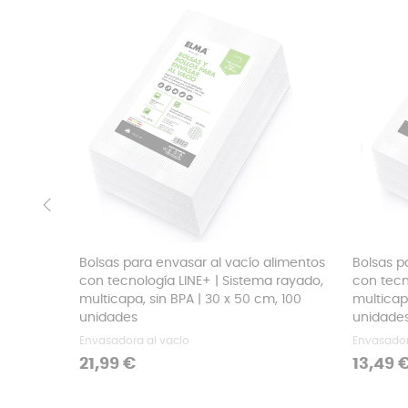
‹
Bolsas para envasar al vacío alimentos
Bolsas p
con tecnología LINE+ | Sistema rayado,
con tecn
multicapa, sin BPA | 30 x 50 cm, 100
multicapa
unidades
unidade
Envasadora al vacío
Envasador
Precio
Precio
21,99 €
13,49 