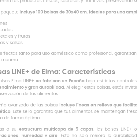
enen tus productos frescos, sabrosos y nutritivos, preservando s
 paquete
incluye 100 bolsas de 30x40 cm
,
ideales para una ampl
nes
cados
etales y frutas
as y salsas
erfectas tanto para uso doméstico como profesional, garantizan
 manera.
sas LINE+ de Elma: Características
olsas Elma LINE+
se fabrican en España
bajo estrictos controle
rendimiento y gran durabilidad
. Al elegir estas bolsas, estás invi
nservación de tus alimentos.
seño avanzado de las bolsas
incluye líneas en relieve que facilit
ético
. Este sello garantiza que tus alimentos se mantengan fre
ra de forma óptima.
ias a su
estructura multicapa de 5 capas
, las bolsas LINE+ 
raciones, humedad y aire
. Esto no solo mejora la durabilida