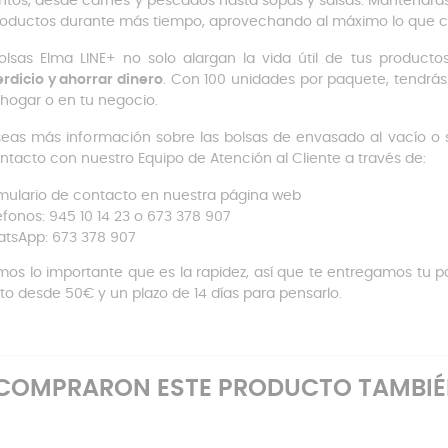
ntos, desde carnes y pescados hasta sopas y salsas. Mantendrás la
roductos durante más tiempo, aprovechando al máximo lo que c
olsas Elma LINE+ no solo alargan la vida útil de tus product
rdicio y ahorrar dinero
. Con 100 unidades por paquete, tendrás
 hogar o en tu negocio.
seas más información sobre las bolsas de envasado al vacío o 
ntacto con nuestro Equipo de Atención al Cliente a través de:
mulario de contacto en nuestra página web
éfonos: 945 10 14 23 o 673 378 907
tsApp: 673 378 907
os lo importante que es la rapidez, así que te entregamos tu p
ito desde 50€ y un plazo de 14 días para pensarlo.
E COMPRARON ESTE PRODUCTO TAMBI