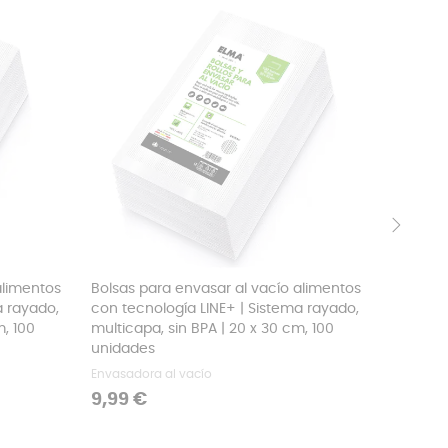
›
alimentos
Bolsas para envasar al vacío alimentos
Bolsas p
a rayado,
con tecnología LINE+ | Sistema rayado,
con tecn
m, 100
multicapa, sin BPA | 20 x 30 cm, 100
multicap
unidades
unidade
Envasadora al vacío
Envasado
Precio
Precio
9,99 €
6,99 €