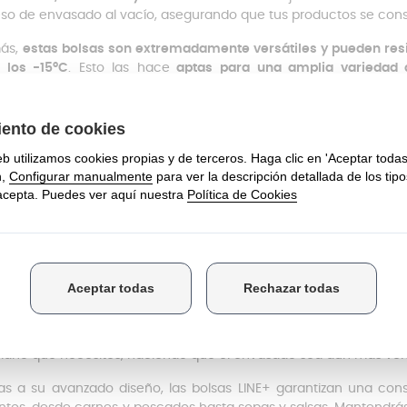
so de envasado al vacío, asegurando que tus productos se con
ás,
estas bolsas son extremadamente versátiles y pueden res
 los -15ºC
. Esto las hace
aptas para una amplia variedad d
enarlos en refrigeración o mantenerlos a temperatura ambien
olsas LINE+ también cuentan con un
filtro anti-rayos UV
que prot
z solar. Este filtro asegura que la frescura y los nutrientes de t
 expuestos a la luz durante un período prolongado.
de los beneficios de estas bolsas es que están
fabricadas s
ferirse a los alimentos y que ha sido asociado con riesgos p
uilo sabiendo que tus alimentos no estarán en contacto con sustanc
balaje optimizado de las bolsas asegura que lleguen a tu ho
tencia del embalaje protege el producto durante el transporte, m
s, las bolsas LINE+ son compatibles con la mayoría de las máq
mente adaptables a tus necesidades. Si lo prefieres, también pued
maño que necesites, haciendo que el envasado sea aún más versá
as a su avanzado diseño, las bolsas LINE+ garantizan una cons