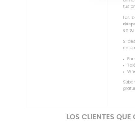
alime
tus p
Las b
despe
en tu
Si de
en co
For
Tel
Wha
Sabem
gratu
LOS CLIENTES QU