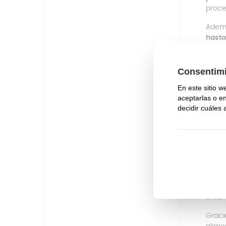
proce
Adem
hasta
almac
Las b
la lu
están
Otro 
trans
tranq
El em
resis
Ademá
fácil
el ta
Graci