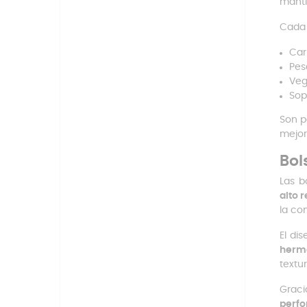
manti
Cada
Car
Pes
Veg
Sop
Son p
mejor
Bol
Las b
alto 
la co
El di
herm
textu
Grac
perfo