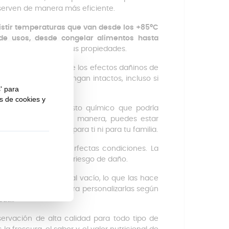
serven de manera más eficiente.
istir temperaturas que van desde los +85ºC
e usos, desde congelar alimentos hasta
te
, sin que pierdan sus propiedades.
ege los alimentos de los efectos dañinos de
us productos se mantengan intactos, incluso si
in BPA
, un compuesto químico que podría
ara la salud. De esta manera, puedes estar
ias perjudiciales para ti ni para tu familia.
gar o negocio en perfectas condiciones. La
inimizando cualquier riesgo de daño.
uinas de envasado al vacío, lo que las hace
es adquirir rollos para personalizarlas según
til.
ervación de alta calidad para todo tipo de