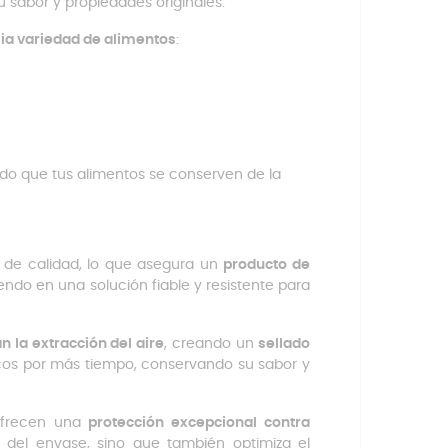
u sabor y propiedades originales.
ia variedad de alimentos
:
do que tus alimentos se conserven de la
s de calidad, lo que asegura un
producto de
rtiendo en una solución fiable y resistente para
an la extracción del aire
, creando un
sellado
scos por más tiempo, conservando su sabor y
ofrecen una
protección excepcional contra
d del envase, sino que también optimiza el