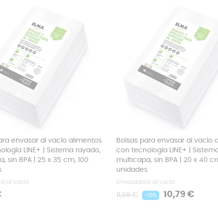
ara envasar al vacío alimentos
Bolsas para envasar al vacío 
ología LINE+ | Sistema rayado,
con tecnología LINE+ | Sistem
, sin BPA | 25 x 35 cm, 100
multicapa, sin BPA | 20 x 40 c
s
unidades
a al vacío
Envasadora al vacío
Precio
Precio
€
10,79 €
11,99 €
-10%
regular