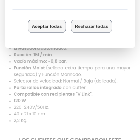
Del mismo modo, es importante que tanto la barra
como la goma de sellado se encuentren limpias en
todo momento para asegurar un correcto sellado de la
bolsa. Comprueba periódicamente que la cámara de
vacío se encuentra libre de residuos o impurezas para
evitar obstrucciones en el proceso de aspiración.
Envasadora automática
.
Succión: 15l / min
.
Vacío máximo: -0,8 bar
.
Función Moist
(sellado extra tiempo para una mayor
seguridad) y Función Marinado.
Selector de velocidad: Normal / Baja (delicada).
Porta rollos integrado
con cutter.
Compatible con recipientes "V Link"
.
120 W
.
220-240V/50Hz.
40 x 21 x 10 cm.
2,2 Kg.