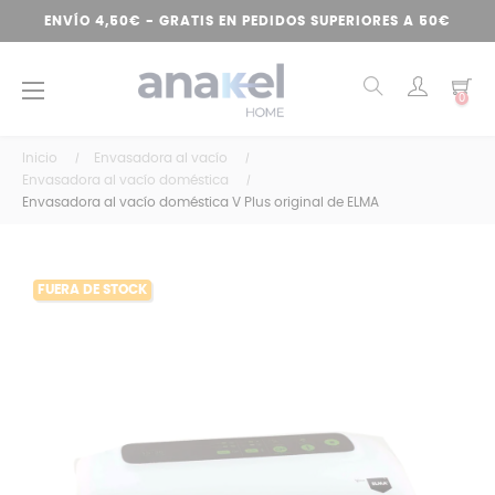
ENVÍO 4,50€ - GRATIS EN PEDIDOS SUPERIORES A 50€
Navegación
☰
0
de
palanca
Inicio
Envasadora al vacío
Envasadora al vacío doméstica
Envasadora al vacío doméstica V Plus original de ELMA
FUERA DE STOCK