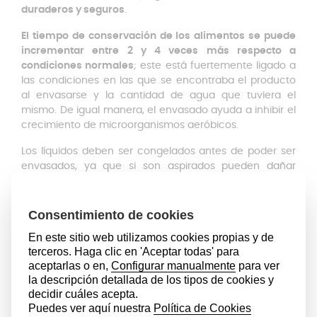
duraderos y seguros
.
El tiempo de conservación de los alimentos se puede
incrementar entre 2 y 4 veces más respecto a
condiciones normales
; este está fuertemente ligado a
las condiciones en las que se encontraba el producto
al envasarse y la cantidad de agua que tuviera el
mismo. De igual manera, el envasado ayuda a inhibir el
crecimiento de microorganismos aeróbicos.
Los líquidos deben ser congelados antes de poder ser
envasados, ya que si son aspirados pueden dañar
gravemente la bomba de vacío. Así mismo, si se va a
envasar carne, se recomienda secarla con un paño
para evitar la aspiración de su jugo por el motivo antes
descrito. Esta envasadora no es apta para el envasado
de especias.
Después de utilizar la máquina, se recomienda limpiar
con jabón neutro tanto la carcasa del aparato, como la
cámara de vacío con el objetivo de garantizar la
higiene y una correcta conservación de la envasadora.