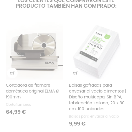
LOS CLIENTES QUE COMPRARON ESTE
PRODUCTO TAMBIÉN HAN COMPRADO:
Cortadora de fiambre
Bolsas gofradas para
doméstica original ELMA Ø
envasar al vacío alimentos |
190mm
Diseño multicapa, Sin BPA,
fabricación italiana, 20 x 30
Cortafiambres
cm, 100 unidades
Precio
64,99 €
Bolsas para envasar al vacío
Precio
9,99 €