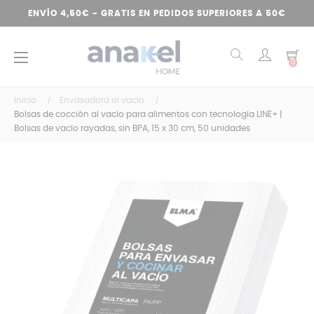
ENVÍO 4,50€ - GRATIS EN PEDIDOS SUPERIORES A 50€
Navegación
☰
0
de
palanca
Inicio
Envasadora al vacío
Bolsas de cocción al vacío para alimentos con tecnología LINE+ |
Bolsas de vacío rayadas, sin BPA, 15 x 30 cm, 50 unidades