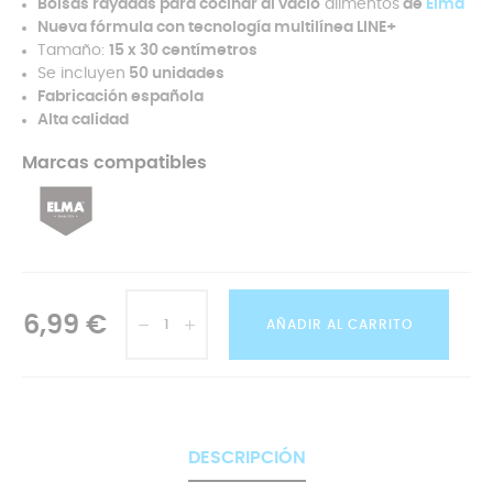
Bolsas rayadas para cocinar al vacío
alimentos
de
Elma
Nueva fórmula con tecnología multilínea LINE+
Tamaño:
15 x 30 centímetros
Se incluyen
50 unidades
Fabricación española
Alta calidad
Marcas compatibles
6,99 €
AÑADIR AL CARRITO
DESCRIPCIÓN