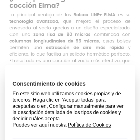
cocción Elma?
La principal ventaja de las
Bolsas LINE+ ELMA
es su
tecnología avanzada
, que mejora el proceso de
envasado al vacío gracias a un diseño especializado.
Con una
zona lisa de 90 micras
combinada con
columnas longitudinales de 95 micras
, estas bolsas
permiten una
extracción de aire más rápida
y
eficiente, lo que facilita un sellado hermético perfecto.
El resultado es una cocción al vacío más efectiva, que
asegura que los alimentos se mantengan
perfectamente conservados, preservando tanto su
sabor como su textura, además de maximizar su
tiempo de conservación.
Con tecnología multicapa, compuestas por una capa
central de Poliamida (PA), que se encuentra entre dos
capas de Polietileno (PE), o
frecen una protección
superior contra el oxígeno
, lo que mejora la
conservación de los alimentos y previene la oxidación y
pérdida de nutrientes. Esta estructura también hace
que las bolsas sean extremadamente resistentes,