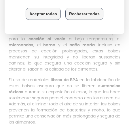
evitando roturas o perforaciones durante el proceso de
manipulación o cocción.
Están fabricadas para soportar un
rango de
temperaturas de -40ºC a +120ºC
, lo que las hace
ideales para diversas técnicas culinarias. Son aptas
para la
cocción al vacío
a baja temperatura, el
microondas
, el
horno
y el
baño maría
. Incluso en
procesos de cocción prolongados, estas bolsas
mantienen su integridad y no liberan sustancias
dañinas, lo que asegura una cocción segura y sin
alterar el sabor ni la calidad de los alimentos.
El uso de materiales
libres de BPA
en la fabricación de
estas bolsas asegura que no se liberen
sustancias
tóxicas
durante su exposición al calor, lo que las hace
totalmente seguras para el contacto con los alimentos.
Además, al eliminar todo el aire de su interior, las bolsas
previenen la formación de bacterias y moho, lo que
permite una conservación más prolongada y segura de
los alimentos.