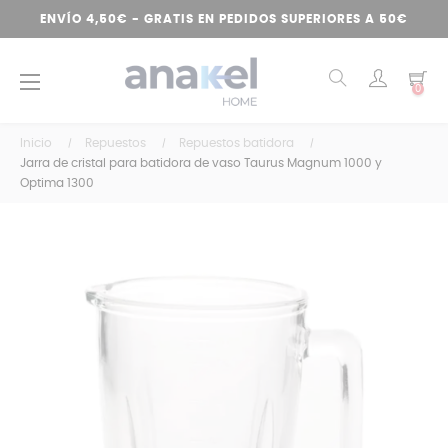
ENVÍO 4,50€ - GRATIS EN PEDIDOS SUPERIORES A 50€
Navegación
☰
0
de
palanca
Inicio
Repuestos
Repuestos batidora
Jarra de cristal para batidora de vaso Taurus Magnum 1000 y
Optima 1300