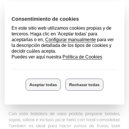
Puede ser que con el paso del tiempo el vaso de
batidora haya sufrido algún golpe o se haya podido
caer, por lo que en Anakel Home disponemos del
recambio del vaso de esta licuadora.
El recambio de la jarra de cristal está graduado y
cuenta con una capacidad de 1,50 litros
con boca de
vertido y distintas unidades de medición ml y oz. Está
fabricada en
vidrio de alta calidad, resistente a
cambios de temperatura y apta para el uso con
líquidos fríos y calientes
, asegurando máxima
durabilidad. Diseñada con la rosca de encaje a la base
de la batidora y un asa resistente para soportar el peso
de las mezclas. Esta jarra de batidora de vaso es un
producto original que asegura el mismo nivel de
eficacia y durabilidad que la jarra incluida con tu
batidora.
Con esta batidora de vaso podrás preparar batidos,
sopas, salsas e incluso picar hielo con total comodidad.
También es ideal para hacer zumos de frutas, batir