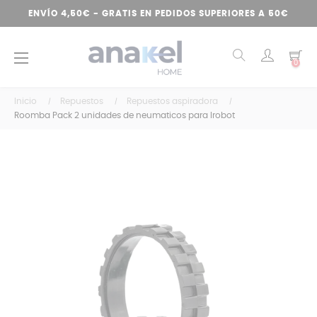
ENVÍO 4,50€ - GRATIS EN PEDIDOS SUPERIORES A 50€
Navegación
☰
0
de
palanca
Inicio
Repuestos
Repuestos aspiradora
Roomba Pack 2 unidades de neumaticos para Irobot