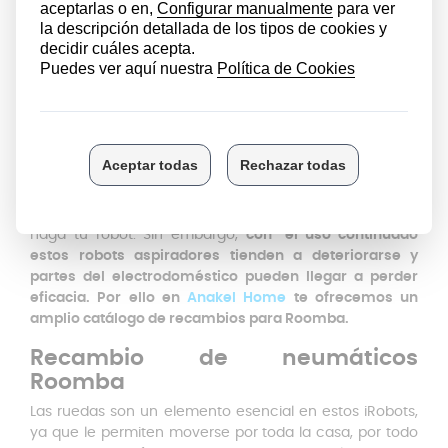
partículas o suciedades que se encuentran en el suelo.
Además,
si tu aspirador es un robot aspirador, te
ahorrarás mucho tiempo y esfuerzo en la limpieza del
hogar.
Los Robots aspiradores de Roomba se han convertido
en un complemento muy útil en la limpieza de
cualquier hogar. Estos te permiten limpiar el suelo de tu
casa sin tener que hacer ningún tipo de esfuerzo. Con
tan solo un toque desde una aplicación podrás
programar y personalizar la limpieza que quieres que
haga tu robot. Sin embargo,
con el uso continuado
estos robots aspiradores tienden a deteriorarse y
partes del electrodoméstico pueden llegar a perder
eficacia. Por ello en
Anakel Home
te ofrecemos un
amplio catálogo de recambios para Roomba.
Recambio de neumáticos
Roomba
Las ruedas son un elemento esencial en estos iRobots,
ya que le permiten moverse por toda la casa, por todo