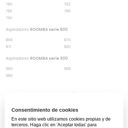
780
782
785
786
790
Aspiradores
ROOMBA serie 800
866
870
871
880
Aspiradores
ROOMBA serie 900
960
966
980
DESCRIPCIÓN
La aspiradora se ha convertido en un electrodoméstico
esencial en cualquier hogar hoy en día. Estos te ayudan
a limpiar el hogar, en concreto el polvo, así como otras