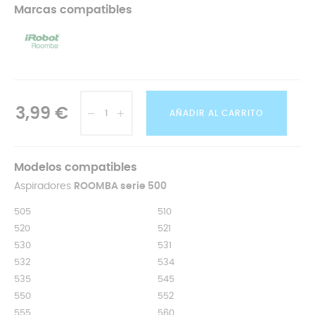
Marcas compatibles
3,99 €
AÑADIR AL CARRITO
Modelos compatibles
Aspiradores
ROOMBA serie 500
505
510
520
521
530
531
532
534
535
545
550
552
555
560