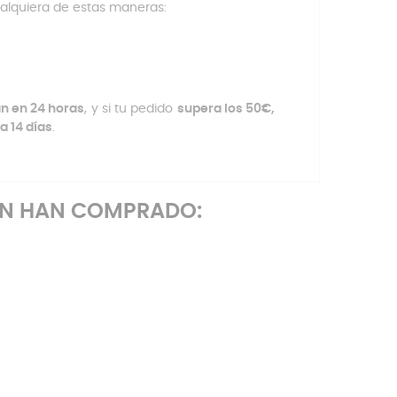
ualquiera de estas maneras:
an en 24 horas
, y si tu pedido
supera los 50€,
a 14 días
.
ÉN HAN COMPRADO: