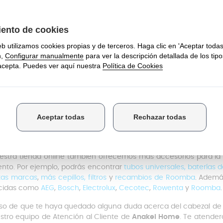
patibilidad universal: lo que debes te
e este cepillo es universal y sirve para muchas marcas de a
tro del tubo de tu aspiradora
.
go de ajuste: Este modelo está
diseñado para tubos de 30 a 38
 qué es importante medir: Antes de comprar, debes
medir el tu
ra en este rango. Si el tubo es más pequeño o más grande, 
cionará bien.
cas compatibles:
Funciona con muchas marcas conocidas
como
ida del tubo sigue siendo clave.
sumen: “universal” significa que no está limitado a un modelo
. Medir el diámetro de tu tubo te garantiza que el cepillo se
a.
estra tienda online también ofrecemos más accesorios para la 
nto. Por ejemplo, podrás encontrar
tubos universales,
baterías d
ntas marcas
,
más cepillos,
filtros
y
recambios de Roomba
. Ademá
cidas como
AEG
,
Bosch
,
Electrolux
,
Cecotec
,
Rowenta
y
Roomba
.
so de que te haya quedado alguna duda acerca del cabezal de a
stro equipo de Atención al Cliente de
Anakel Home
. Te atende