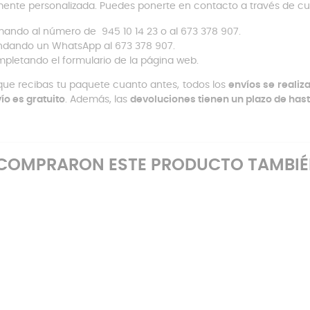
mente personalizada. Puedes ponerte en contacto a través de c
mando al número de 945 10 14 23 o al 673 378 907.
dando un WhatsApp al 673 378 907.
pletando el formulario de la página web.
que recibas tu paquete cuanto antes, todos los
envíos se realiz
vío es gratuito
. Además, las
devoluciones tienen un plazo de hast
E COMPRARON ESTE PRODUCTO TAMBI