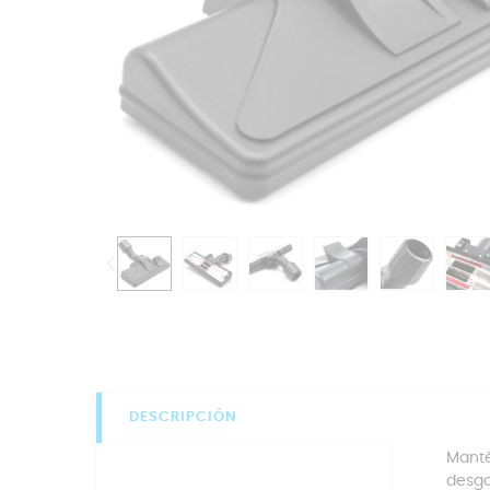
DESCRIPCIÓN
Mant
desga