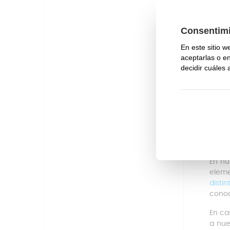
Com
Aunqu
diáme
Ran
Por
ent
fun
Mar
med
En re
valen
óptim
En nu
eleme
disti
cono
En ca
a nue