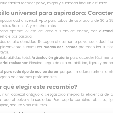
orio facilita recoger polvo, migas y suciedad fina sin esfuerzo.
illo universal para aspiradora: Caracter
patibilidad universal: Apto para tubos de aspiradora de 30 a
ctrolux, Bosch, LG y muchas más.
año óptimo: 27 cm de largo x 9 cm de ancho, con
distanc
erficie por pasada.
das de alta densidad: Recogen eficazmente polvo, suciedad fina y
plazamiento suave: Dos
ruedas deslizantes
protegen los suelos
rayar.
iobrabilidad total:
Articulación giratoria
para acceder fácilmente 
erial resistente
: Plástico negro de alta durabilidad, ligero y prep
eal
para todo tipo de suelos duros
: parquet, madera, tarima, lam
ogar o de entornos profesionales.
r qué elegir este recambio?
tuir un cabezal antiguo o desgastado mejora la eficiencia de
a todo el polvo y la suciedad. Este cepillo combina robustez, 
ápido, seguro y sin esfuerzo.