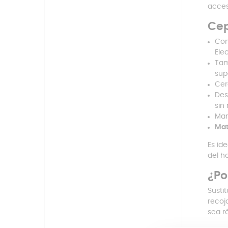
acces
Cep
Com
Ele
Tam
sup
Cer
Des
sin 
Man
Mat
Es id
del h
¿Po
Susti
recoj
sea r