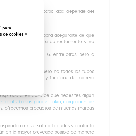
ner en cuenta
spiradoras, su compatibilidad
depende del
 mm de diámetro
.
bo de tu aspiradora
para asegurarte de que
el cepillo no encajará correctamente y no
 Electrolux, Bosch, LG, entre otras, pero la
 o marca concreta, pero no todos los tubos
 adapte perfectamente y funcione de manera
aspiradora, en caso de que necesites algún
e robots
,
bolsas para el polvo
,
cargadores de
s, ofrecemos productos de muchas marcas
spiradora universal, no lo dudes y contacta
rán en la mayor brevedad posible de manera