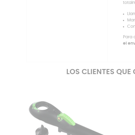
total
Lla
Man
Com
Para 
el en
LOS CLIENTES QU