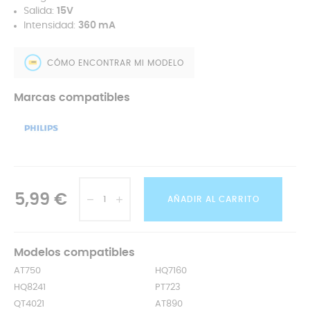
Salida:
15V
Intensidad:
360 mA
CÓMO ENCONTRAR MI MODELO
Marcas compatibles
5,99 €
AÑADIR AL CARRITO
Modelos compatibles
AT750
HQ7160
HQ8241
PT723
QT4021
AT890