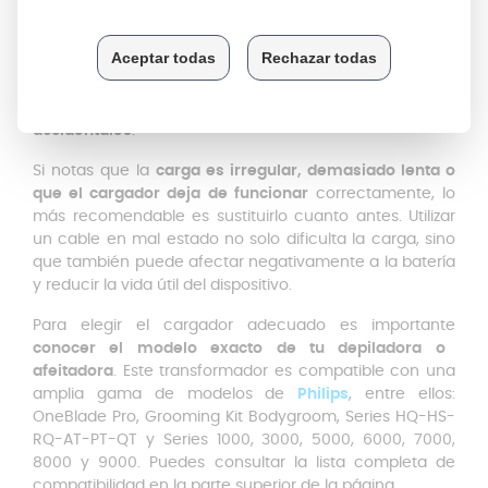
Sin embargo, con el uso continuado, el paso del tiempo
o incluso las variaciones en la red eléctrica, el cargador
puede deteriorarse. Al tratarse de un accesorio más
delicado que la propia afeitadora,
el cable puede
desgastarse, doblarse en exceso o dañarse por tirones
accidentales
.
Si notas que la
carga es irregular, demasiado lenta o
que el cargador deja de funcionar
correctamente, lo
más recomendable es sustituirlo cuanto antes. Utilizar
un cable en mal estado no solo dificulta la carga, sino
que también puede afectar negativamente a la batería
y reducir la vida útil del dispositivo.
Para elegir el cargador adecuado es importante
conocer el modelo exacto de tu depiladora o
afeitadora
. Este transformador es compatible con una
amplia gama de modelos de
Philips
, entre ellos:
OneBlade Pro, Grooming Kit Bodygroom, Series HQ-HS-
RQ-AT-PT-QT y Series 1000, 3000, 5000, 6000, 7000,
8000 y 9000. Puedes consultar la lista completa de
compatibilidad en la parte superior de la página.