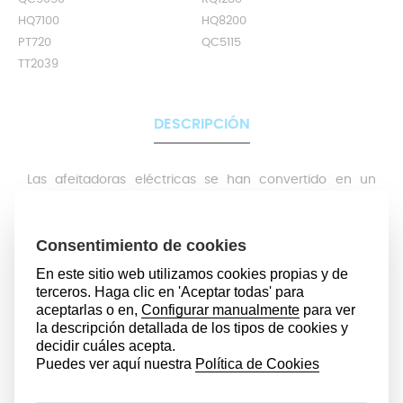
HQ7100
HQ8200
PT720
QC5115
TT2039
DESCRIPCIÓN
Las afeitadoras eléctricas se han convertido en un
elemento esencial del cuidado personal diario.
Permiten mantener el vello facial y corporal según tu
estilo: desde un afeitado apurado hasta un recorte
uniforme o un perfilado preciso.
Además, al ser dispositivos recargables, solo necesitas
cargarlas para utilizarlas repetidamente, evitando
comprar cuchillas desechables con frecuencia. Esto
supone un
ahorro económico a medio y largo plazo
,
además de ser una alternativa más práctica y
sostenible.