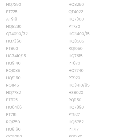
HQ7290
HQ8250
PT725
QT4022
AT918
HQ7300
HQ8260
PT730
QT4090/32
HC3400/15
HQ7360
HQ8505
PT860
RQ1050
HC3410/15
HQ7615
HQ9140
PT870
RQ1085
HQ7740
HQ9160
PT920
RQ1145
HC3410/85
HQ7782
HS8020
PT925
RQ1150
HQ6466
HQ7890
PT715
PT927
RQ1250
HQ6762
HQ8160
PT717
QC5050
RQ1280