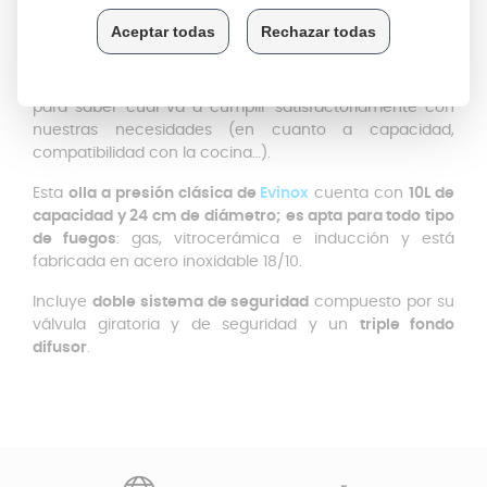
guisar. Además, reduce considerablemente el tiempo
de preparación, con el ahorro que eso conlleva en
tiempo y en consumo energético. Por ello, es
importante conocer las características de cada olla
para saber cuál va a cumplir satisfactoriamente con
nuestras necesidades (en cuanto a capacidad,
compatibilidad con la cocina…).
Esta
olla a presión clásica de
Evinox
cuenta con
10L de
capacidad y 24 cm de diámetro; es a
pta para todo tipo
de fuegos
: gas, vitrocerámica e inducción y está
fabricada en acero inoxidable 18/10.
Incluye
doble sistema de seguridad
compuesto por su
válvula giratoria y de seguridad y un
triple fondo
difusor
.