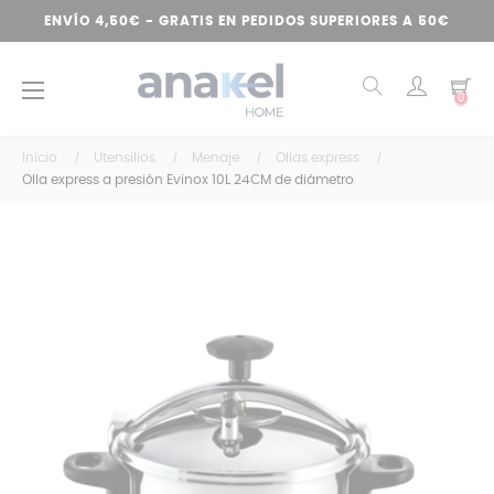
ENVÍO 4,50€ - GRATIS EN PEDIDOS SUPERIORES A 50€
Navegación
☰
0
de
palanca
Inicio
Utensilios
Menaje
Ollas express
Olla express a presión Evinox 10L 24CM de diámetro