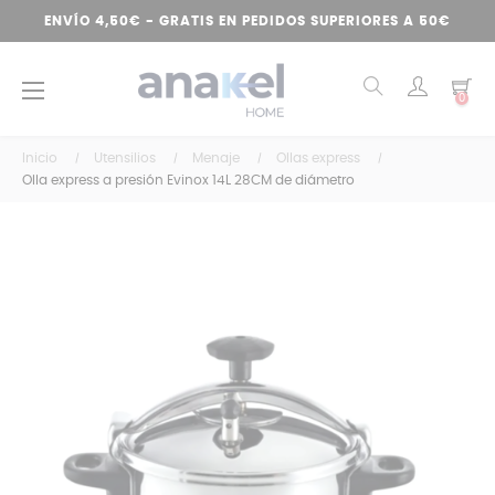
ENVÍO 4,50€ - GRATIS EN PEDIDOS SUPERIORES A 50€
Navegación
☰
0
de
palanca
Inicio
Utensilios
Menaje
Ollas express
Olla express a presión Evinox 14L 28CM de diámetro