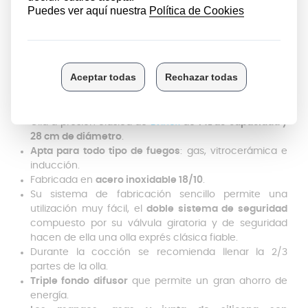
guisar. Además, reduce considerablemente el tiempo
de preparación, con el ahorro que eso conlleva en
tiempo y en consumo energético. Por ello, es
importante conocer las características de cada olla
para saber cuál va a cumplir satisfactoriamente con
nuestras necesidades (en cuanto a capacidad,
compatibilidad con la cocina…).
Olla a presión clásica de
Evinox
de
14L de capacidad y
28 cm de diámetro
.
Apta para todo tipo de fuegos
: gas, vitrocerámica e
inducción.
Fabricada en
acero inoxidable 18/10
.
Su sistema de fabricación sencillo permite una
utilización muy fácil, el
doble sistema de seguridad
compuesto por su válvula giratoria y de seguridad
hacen de ella una olla exprés clásica fiable.
Durante la cocción se recomienda llenar la 2/3
partes de la olla.
Triple fondo difusor
que permite un gran ahorro de
energía.