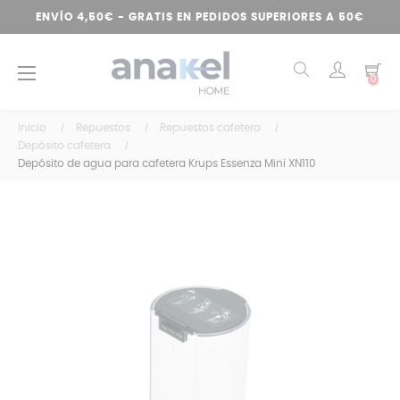
ENVÍO 4,50€ - GRATIS EN PEDIDOS SUPERIORES A 50€
Navegación
☰
0
de
palanca
Inicio
Repuestos
Repuestos cafetera
Depósito cafetera
Depósito de agua para cafetera Krups Essenza Mini XN110