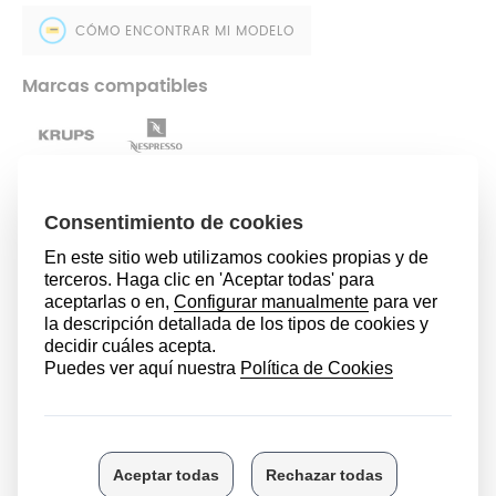
CÓMO ENCONTRAR MI MODELO
Marcas compatibles
7,49 €
AÑADIR AL CARRITO
Modelos compatibles
XN110110/JX0
XN110110/JX1
XN110B10/JX0
XN110B10/JX1
XN110810/JX0
XN110810/JX1
XN110N10/JX1