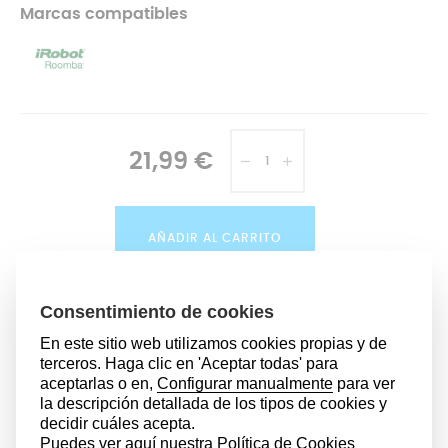
Marcas compatibles
21,99 €
AÑADIR AL CARRITO
Modelos compatibles
iRobot Roomba 990:
980
966
960