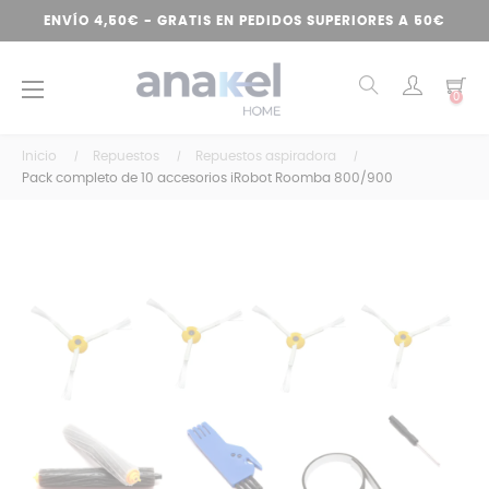
ENVÍO 4,50€ - GRATIS EN PEDIDOS SUPERIORES A 50€
Navegación
☰
0
de
palanca
Inicio
Repuestos
Repuestos aspiradora
Pack completo de 10 accesorios iRobot Roomba 800/900