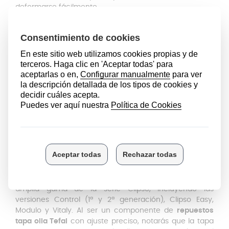
deformarse fácilmente.
Desde
Anakel Home
te recomendamos realizar el
cambio de la junta al menos una vez al año. Este
mantenimiento preventivo es vital para que tu olla
automática mantenga todas sus prestaciones de
fábrica y no pierda energía durante el cocinado.
Compatibilidad de la goma olla
Tefal Clipso
Para elegir correctamente tus
recambios de ollas a
presión Tefal
, es imprescindible verificar las medidas.
Esta junta cuenta con un
diámetro interior de 22
centímetros
y está diseñada específicamente para
modelos de 4,5 y 6 litros.
Es una
goma olla a presión Tefal
adaptable a una
amplia gama de la serie Clipso, incluyendo las
versiones Control (1ª y 2ª generación), Clipso Easy,
Modulo y Vitaly. Al ser un componente de
repuestos
tapa olla Tefal
con ajuste preciso, notarás que la tapa