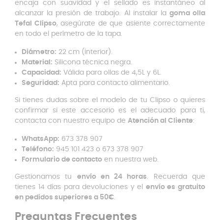
encaja con suavidad y el sellado es instantáneo al
alcanzar la presión de trabajo. Al instalar la
goma olla
Tefal Clipso
, asegúrate de que asiente correctamente
en todo el perímetro de la tapa.
Diámetro:
22 cm (interior).
Material:
Silicona técnica negra.
Capacidad:
Válida para ollas de 4,5L y 6L.
Seguridad:
Apta para contacto alimentario.
Si tienes dudas sobre el modelo de tu Clipso o quieres
confirmar si este accesorio es el adecuado para ti,
contacta con nuestro equipo de
Atención al Cliente
:
WhatsApp:
673 378 907
Teléfono:
945 101 423 o 673 378 907
Formulario de contacto
en nuestra web.
Gestionamos tu
envío en 24 horas
. Recuerda que
tienes 14 días para devoluciones y el
envío es gratuito
en pedidos superiores a 50€
.
Preguntas Frecuentes