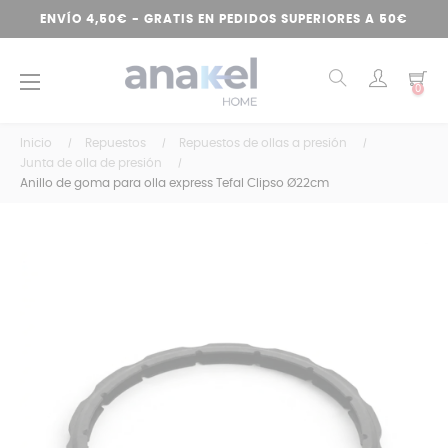
ENVÍO 4,50€ - GRATIS EN PEDIDOS SUPERIORES A 50€
Navegación
☰
0
de
palanca
Inicio
Repuestos
Repuestos de ollas a presión
Junta de olla de presión
Anillo de goma para olla express Tefal Clipso Ø22cm