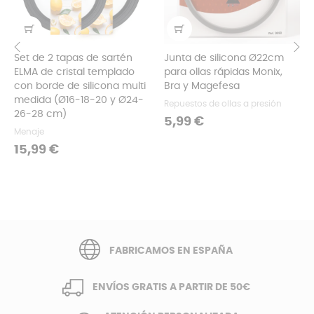
Set de 2 tapas de sartén
Junta de silicona Ø22cm
ELMA de cristal templado
para ollas rápidas Monix,
‹
›
con borde de silicona multi
Bra y Magefesa
medida (Ø16-18-20 y Ø24-
Repuestos de ollas a presión
26-28 cm)
Precio
5,99 €
Menaje
Precio
15,99 €
FABRICAMOS EN ESPAÑA
ENVÍOS GRATIS A PARTIR DE 50€