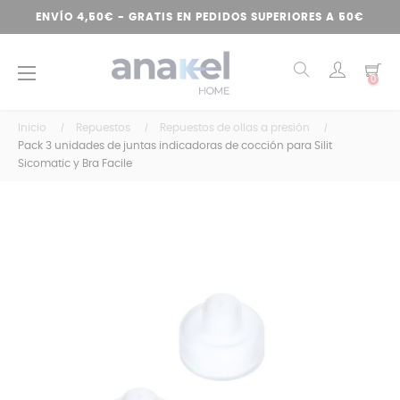
ENVÍO 4,50€ - GRATIS EN PEDIDOS SUPERIORES A 50€
Navegación
☰
0
de
palanca
Inicio
Repuestos
Repuestos de ollas a presión
Pack 3 unidades de juntas indicadoras de cocción para Silit
Sicomatic y Bra Facile