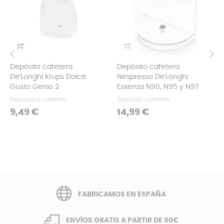
Depósito cafetera
Depósito cafetera
‹
›
De'Longhi Krups Dolce
Nespresso De'Longhi
Gusto Genio 2
Essenza N90, N95 y N97
Repuestos cafetera
Depósito cafetera
Precio
Precio
9,49 €
14,99 €
FABRICAMOS EN ESPAÑA
ENVÍOS GRATIS A PARTIR DE 50€