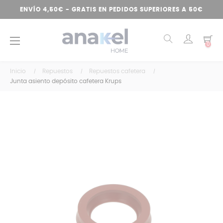
ENVÍO 4,50€ - GRATIS EN PEDIDOS SUPERIORES A 50€
Navegación
☰
0
de
palanca
Inicio
Repuestos
Repuestos cafetera
Junta asiento depósito cafetera Krups