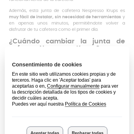
Además, esta junta de cafetera Nespresso Krups es
muy fácil de instalar, sin necesidad de herramientas
y
en apenas unos minutos, permitiéndote volver a
disfrutar de tu cafetera como el primer día.
¿Cuándo cambiar la junta de
cafetera Nespresso Krups?
Es recomendable cambiar la junta de cafetera Krups
cuando notes alguno de los siguientes signos,
ya que
se trata de una pieza clave para evitar fugas y
garantizar el correcto funcionamiento del aparato:
Goteos o fugas de agua
alrededor del depósito o en
la base de la cafetera
Pérdida de ajuste: el
depósito ya no encaja
correctamente o queda suelto
Goma endurecida, agrietada o deformada
, algo
habitual con el paso del tiempo y el uso continuado
Desgaste visible
o pequeños cortes en la junta
Olor o sabor extraño
en el agua o el café, causado