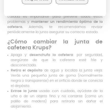
por el deterioro del material
Comprar la junta de cafetera Dolce Gusto Krups de
calidad es importante para prevenir todos estos
problemas y
mantener un rendimiento óptimo de la
cafetera.
Además, te recomendamos revisar
periódicamente la junta asegurar su correcto estado.
¿Cómo cambiar la junta de
cafetera Krups?
Apaga y
desenchufa la cafetera
: por seguridad,
asegúrate de que la cafetera esté fría y
desconectada.
Retira el depósito
de agua y localiza la junta vieja:
Verás una pequeña junta de goma (normalmente
negra o transparente) en el orificio donde se conecta
el depósito.
Extrae la junta
usada: con cuidado, ayúdate de la
uña o de un objeto fino y no cortante (como un
palillo de madera) para retirarla sin dañar el
alojamiento.