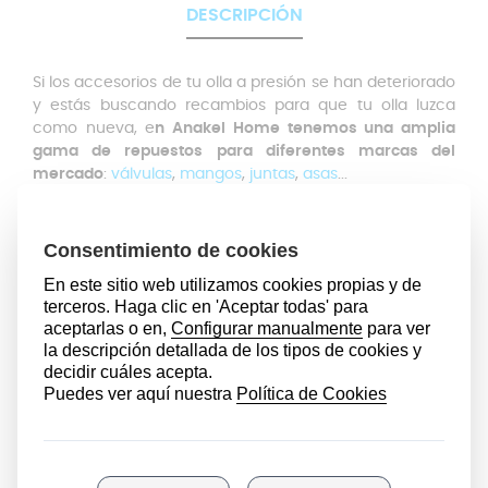
DESCRIPCIÓN
Si los accesorios de tu olla a presión se han deteriorado
y estás buscando recambios para que tu olla luzca
como nueva, e
n Anakel Home tenemos una amplia
gama de repuestos para diferentes marcas del
mercado
:
válvulas
,
mangos
,
juntas
,
asas
...
La junta de la tapa puede verse deteriorada y perder su
efectividad debido a las altas temperaturas, su uso
continuado, etc. Si el anillo de sellado ha perdido su
elasticidad o consistencia, no dudes en hacerte con
uno nuevo. Este recambio ha sido diseñado para las
ollas
modelo Cordoba de San Ignacio que cuenten con
24 centímetros de diámetro interior
.
Es importante que tengas en cuenta esta
medida de
referencia
a la hora de hacerte con una nueva junta.
Antes de comprar una junta de silicona, mide el
diámetro interior de tu anterior junta.