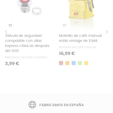
Válvula de seguridad
Molinillo de café manual
compatible con ollas
estilo vintage de ELMA
‹
›
express clásicas después
Molinillo de café manual
del 2013
Precio
16,99 €
Repuestos de ollas a presión
Precio
3,99 €
Naranja
Azul
Verde
Amarillo
Rojo
FABRICAMOS EN ESPAÑA