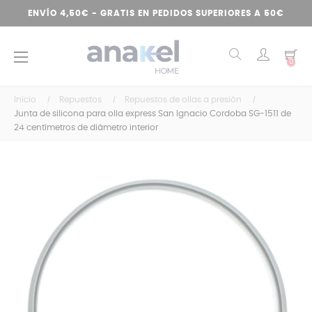
ENVÍO 4,50€ - GRATIS EN PEDIDOS SUPERIORES A 50€
Navegación
☰
0
de
palanca
Inicio
Repuestos
Repuestos de ollas a presión
Junta de silicona para olla express San Ignacio Cordoba SG-1511 de
24 centímetros de diámetro interior