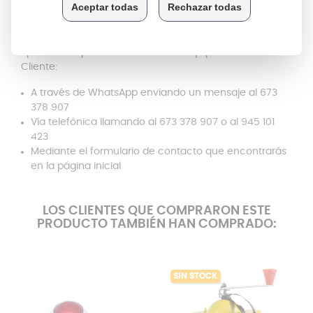
Si tienes dudas acerca del producto, la compatibilidad,
o simplemente quieres saber más acerca de los
recambios San Ignacio, puedes contactar sin ningún
tipo de compromiso con nuestro Equipo de Atención al
Cliente:
A través de WhatsApp enviando un mensaje al 673
378 907
Vía telefónica llamando al 673 378 907 o al 945 101
423
Mediante el formulario de contacto que encontrarás
en la página inicial
LOS CLIENTES QUE COMPRARON ESTE
PRODUCTO TAMBIÉN HAN COMPRADO:
SIN STOCK