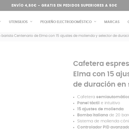
ENVÍO 4,50€ - GRATIS EN PEDIDOS SUPERIORES A 50€
UTENSILIOS
PEQUEÑO ELECTRODOMÉSTICO
MARCAS
 barista Centenario de Elma con 15 ajustes de molienda y selector de dura
Cafetera espres
Elma con 15 aju
de duración en
Cafetera
semiautomátic
Panel táctil
e intuitivo
15 ajustes de molienda
Bomba italiana
de 20 bar
Sistema de molienda cón
Controlador PID avanzad