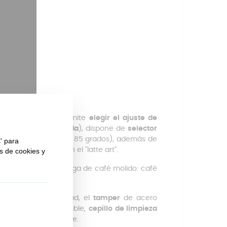
arista completa: permite
elegir el ajuste de
15 ajustes de molienda
), dispone de
selector
 posiciones: 75, 80 y 85 grados), además de
y experimentar con el "latte art".
 1 o dos dosis de carga de café molido: café
ón).
2 litros de capacidad, el
tamper
de acero
ado en acero inoxidable,
cepillo
de limpieza
una bandeja extraíble.