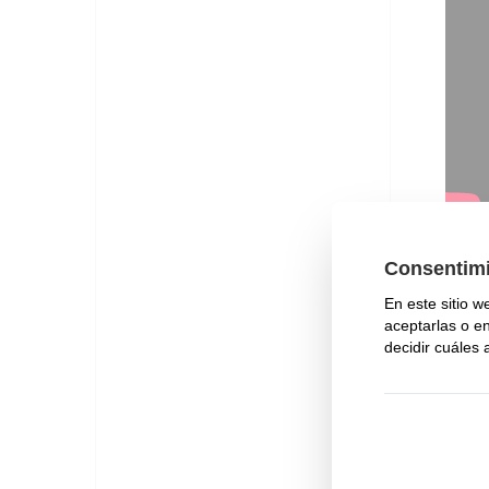
Con l
moli
digit
un
va
Podrá
espre
La ca
inoxi
para 