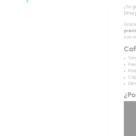
¿Te g
Elma 
Graci
preci
con e
Caf
Ten
Fre
Pot
Cap
Dim
¿Po