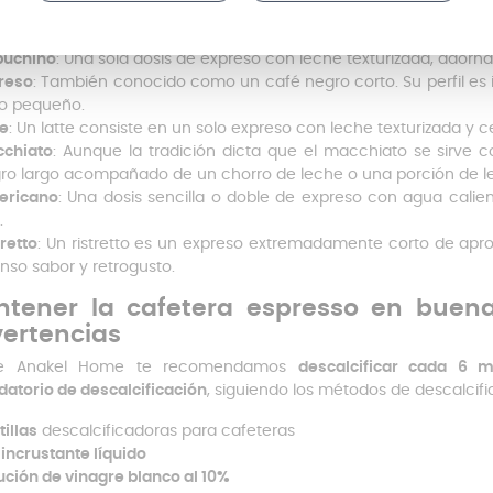
é tipos de café puedes probar?
uchino
: Una sola dosis de expreso con leche texturizada, ador
reso
: También conocido como un café negro corto. Su perfil es i
o pequeño.
te
: Un latte consiste en un solo expreso con leche texturizada 
chiato
: Aunque la tradición dicta que el macchiato se sirve 
ro largo acompañado de un chorro de leche o una porción de le
ericano
: Una dosis sencilla o doble de expreso con agua cal
.
tretto
: Un ristretto es un expreso extremadamente corto de apr
enso sabor y retrogusto.
tener la cafetera espresso en buena
ertencias
e Anakel Home te recomendamos
descalcificar cada 6
datorio de descalcificación
, siguiendo los métodos de descalcifi
tillas
descalcificadoras para cafeteras
incrustante líquido
ución de vinagre blanco al 10%