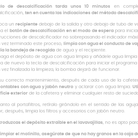
clo de descalcificación tarda unos 10 minutos
en complet
lcificación,
ten en cuenta las indicaciones del método descalcif
oca un
recipiente
debajo de la salida y otro debajo de tubo de v
sa el
botón de descalcificación en el modo de espera
para inicia
trucciones de descalcificador no sobrepasando el indicador máx
 vez terminado este proceso,
limpia con agua el conducto de vap
ía la bandeja de recogida
de agua y el recipiente.
uaga el depósito de agua con agua limpia y añádele agua limpia 
sa de nuevo la tecla de descalcificación para iniciar el programa
 vez finalizada la limpieza, la bomba dejará de funcionar.
su correcto mantenimiento, después de cada uso de la cafet
ntables con agua y jabón neutro
y aclarar con agua limpia.
Ut
ficie exterior
de la cafetera y eliminar cualquier resto de sucied
anto al portafiltros, retíralo girándolo en el sentido de las agu
or; después, limpia los filtros y accesorios con jabón neutro.
troduzcas el depósito extraíble en el lavavajillas
, no es apto pa
limpiar el molinillo, asegúrate de que no hay granos en la caja 