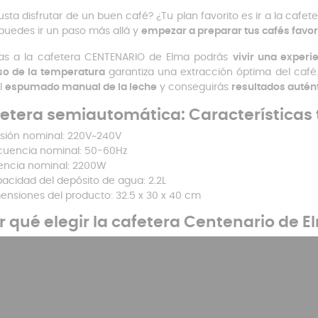
usta disfrutar de un buen café? ¿Tu plan favorito es ir a la cafe
puedes ir un paso más allá y
empezar a preparar tus cafés favor
as a la cafetera CENTENARIO de Elma podrás
vivir una experi
so de la temperatura
garantiza una extracción óptima del café.
l
espumado manual de la leche
y conseguirás
resultados autént
etera semiautomática: Características 
sión nominal: 220V~240V
cuencia nominal: 50-60Hz
encia nominal: 2200W
acidad del depósito de agua: 2.2L
ensiones del producto: 32.5 x 30 x 40 cm
r qué elegir la cafetera Centenario de 