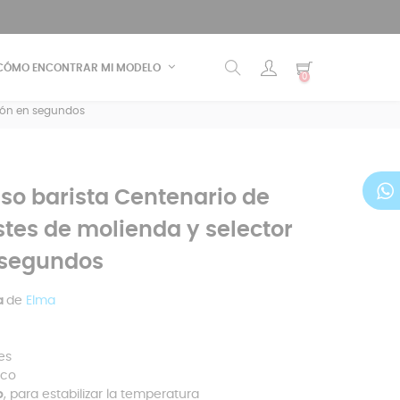
CÓMO ENCONTRAR MI MODELO
0
ción en segundos
so barista Centenario de
stes de molienda y selector
 segundos
a
de
Elma
es
ico
o
, para estabilizar la temperatura