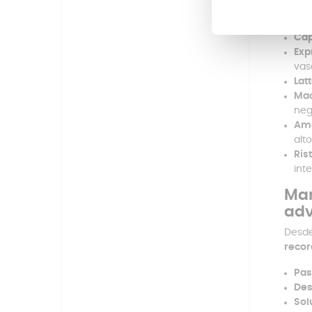
¿Qu
Cap
Exp
vas
Lat
Mac
neg
Am
alto
Ris
int
Man
adv
Desd
recor
Pas
Des
Sol