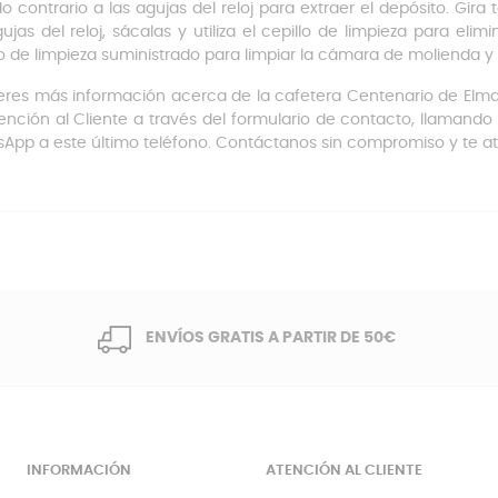
do contrario a las agujas del reloj para extraer el depósito. Gir
ujas del reloj, sácalas y utiliza el cepillo de limpieza para elimi
lo de limpieza suministrado para limpiar la cámara de molienda y 
ieres más información acerca de la cafetera Centenario de Elm
ención al Cliente a través del formulario de contacto, llamando
App a este último teléfono. Contáctanos sin compromiso y te a
ENVÍOS GRATIS A PARTIR DE 50€
INFORMACIÓN
ATENCIÓN AL CLIENTE