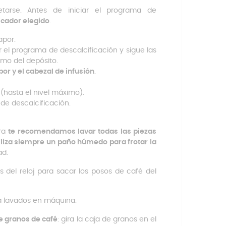
arse. Antes de iniciar el programa de
icador elegido
.
apor.
r el programa de descalcificación y sigue las
imo del depósito.
or y el cabezal de infusión
.
(hasta el nivel máximo).
 de descalcificación.
era
te recomendamos lavar todas las piezas
iliza siempre un paño húmedo para frotar la
ad.
jas del reloj para sacar los posos de café del
ra lavados en máquina.
de granos de café
: gira la caja de granos en el