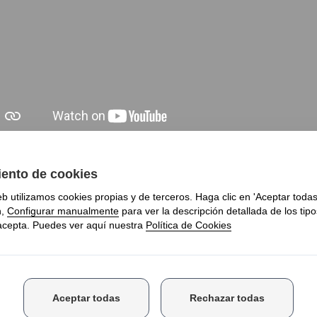
a cafetera espresso Centenario podrás vivir la experiencia b
enda
desde más fino hasta más grueso (pudiendo elegir
entre 
al de programación por tiempo y selector de temperatura
(de 3
porizador de alta presión inmediato
para poder espumar la leche 
s elegir entre
4 opciones programadas
, además de seleccionar
sso, espresso doble, café americano o agua caliente (para infusi
fetera semiautomática incluye, además de un depósito de 2,
dable,
filtro de 1 y de 2 tazas
,
portafiltro de 58 milímetros
fabric
limpiar el excedente del granulado del café,
jarra para la leche
y 