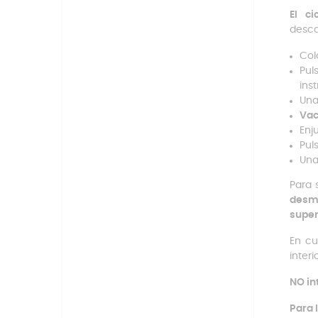
El ci
desca
Col
Pul
ins
Una
Vac
Enj
Pul
Una
Para 
desmo
super
En cu
interi
NO in
Para 