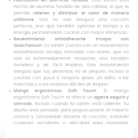
Fabricación en aluminio fundido
: Esta sartén está
hecha de aluminio fundido de alta calidad, lo que le
permite
retener y distribuir el calor de manera
uniforme
. Esto no solo asegura una cocción
perfecta, sino que también optimiza el tiempo y la
energía, permitiéndote cocinar con mayor eficiencia.
Revestimiento antiadherente tricapa con
QuanTanium
: La sartén cuenta con un revestimiento
antiadherente tricapa, reforzado con titanio, que no
solo es extremadamente resistente, sino también
duradero y de fácil limpieza. Este revestimiento
asegura que tus alimentos no se peguen, incluso si
cocinas con poca o ninguna grasa. ¡Di adiós a las
manchas y a los residuos difíciles de limpiar!
Mango ergonómico Soft Touch
: El mango
ergonómico Soft Touch te ofrece un
agarre seguro y
cómodo
, incluso cuando la sartén está caliente. Su
diseño está pensado para proporcionarte el máximo
control y comodidad durante la cocción, evitando
cualquier accidente o dificultad para manejarla.
¡Cocinar nunca fue tan fácil y seguro!
Tecnología Full Induction
: Gracias al fondo difusor Full