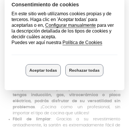
Induction, esta sartén
distribuye el calor de manera
uniforme y rápida
. Esto significa que la sartén
alcanzará la temperatura perfecta en un abrir y
cerrar de ojos, lo que te permitirá ahorrar tiempo y
energía. Además, aseguras que cada plato se cocine
de manera homogénea, sin puntos calientes.
Libre de PFOA, PFOS, Plomo y Cadmio
: Con la sartén
Vitalik, puedes cocinar con total tranquilidad, ya que
está libre de sustancias tóxicas como PFOA, PFOS,
plomo y cadmio. Este detalle no solo la hace más
segura para tu salud, sino que también incrementa
su durabilidad y resistencia al desgaste, incluso con
el uso constante.
Compatible con todo tipo de fuegos
: Esta sartén es
compatible con cualquier tipo de cocina.
Ya sea que
tengas inducción, gas, vitrocerámica o placa
eléctrica, podrás disfrutar de su versatilidad sin
problemas
. ¡Cocina como un profesional, sin
importar el tipo de cocina que utilices!
Fácil de limpiar
: Gracias a su revestimiento
antiadherente, la sartén es extremadamente fácil de