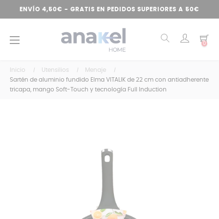
ENVÍO 4,50€ - GRATIS EN PEDIDOS SUPERIORES A 50€
Navegación
☰
0
de
palanca
Inicio
Utensilios
Menaje
Sartén de aluminio fundido Elma VITALIK de 22 cm con antiadherente
tricapa, mango Soft-Touch y tecnología Full Induction