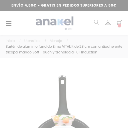
ENVÍO 4,50€ - GRATIS EN PEDIDOS SUPERIORES A 50€
Navegación
☰
0
de
palanca
Inicio
Utensilios
Menaje
Sartén de aluminio fundido Elma VITALIK de 28 cm con antiadherente
tricapa, mango Soft-Touch y tecnología Full Induction