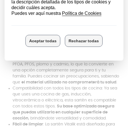
Tecnología Full Induction para cocinar más rápido y
de manera eficaz
: Gracias a la tecnología Full
Induction,
la sartén distribuye el calor de manera
eficiente, garantizando una cocción rápida y
uniforme
. Este sistema no solo mejora el rendimiento
de la sartén, sino que también te ayuda a ahorrar
energía, ya que la temperatura se alcanza más
rápidamente y de manera más homogénea.
Libre de tóxicos (PFOA, PFOS, Plomo y Cadmio)
: La
sartén Vitalik está
libre de sustancias nocivas
como
PFOA, PFOS, plomo y cadmio, lo que la convierte en
una opción completamente segura para ti y tu
familia. Puedes cocinar sin preocupaciones, sabiendo
que
el material utilizado no comprometerá tu salud
.
Compatibilidad con todos los tipos de cocina: Ya sea
que uses una cocina de gas, inducción,
vitrocerámica o eléctrica, esta sartén es compatible
con todos estos tipos.
Su base optimizada asegura
que puedas utilizarla en cualquier superficie de
cocción
, brindándote versatilidad y comodidad.
Fácil de limpiar
: La sartén Vitalik está diseñada para