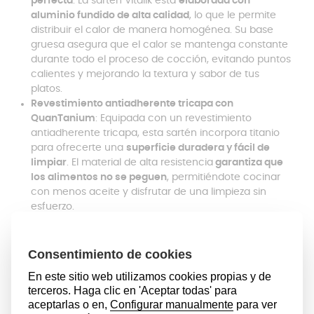
perfecta
: La sartén Vitalik está
elaborada con
aluminio fundido de alta calidad
, lo que le permite
distribuir el calor de manera homogénea. Su base
gruesa asegura que el calor se mantenga constante
durante todo el proceso de cocción, evitando puntos
calientes y mejorando la textura y sabor de tus
platos.
Revestimiento antiadherente tricapa con
QuanTanium
: Equipada con un revestimiento
antiadherente tricapa, esta sartén incorpora titanio
para ofrecerte una
superficie duradera y fácil de
limpiar
. El material de alta resistencia
garantiza que
los alimentos no se peguen
, permitiéndote cocinar
con menos aceite y disfrutar de una limpieza sin
esfuerzo.
Mango ergonómico Soft Touch para mayor
comodidad
: El mango ergonómico Soft Touch de la
sartén está
diseñado para proporcionarte un agarre
seguro y cómodo
. Incluso cuando la sartén está
caliente, su superficie suave te asegura un manejo
firme y controlado, lo que te permitirá cocinar con
confianza y sin riesgo de accidentes.