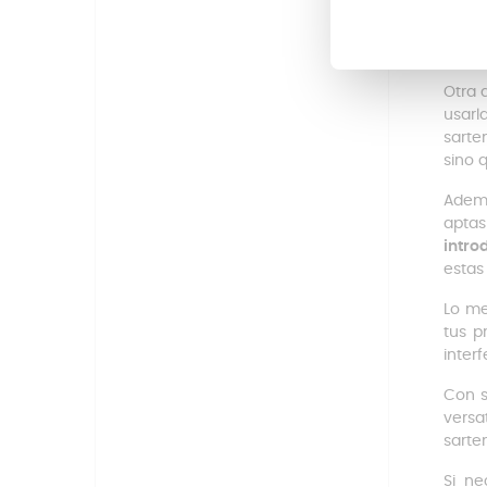
permi
evit
probl
Otra 
usarl
sarte
sino 
Ademá
apta
intro
estas
Lo me
tus p
interf
Con s
versa
sarte
Si ne