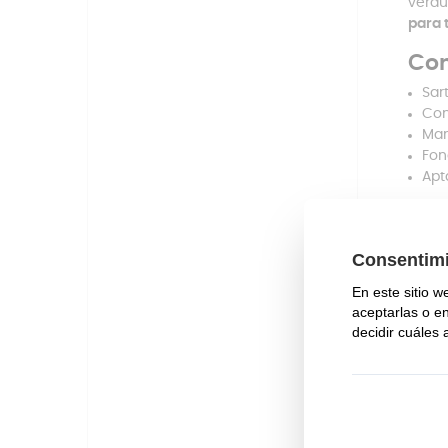
verdu
para 
Con
Sar
Con
Man
Fon
Apt
Las s
defor
que t
que t
Graci
te of
que l
antia
maner
El
ma