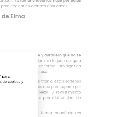
orados. Su
tamaño ideal las hace perfectas
o para cocinar en grandes cantidades.
T de Elma
l
altamente resistente y duradero que no se
tas temperaturas. El aluminio forjado asegura
n del calor rápida y uniforme. Esto significa
o y energía en el proceso.
incluye un refuerzo de titanio, estas sartenes
sistente. Ya no tendrás que preocuparte por
 sino también la limpieza
. El revestimiento
 de aceite, lo que te permitirá cocinar de
.
omodidad en mente. Su forma ergonómica
te