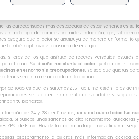
tirá un agarre firme y seguro
mientras cocinas, y, lo mejor 
ando el riesgo de quemaduras
. Gracias a este detalle, coci
ema.
de las características más destacadas de estas sartenes es su
fo
as en todo tipo de cocinas, incluidas inducción, gas, vitrocerá
nes asegura que el calor se distribuya de manera uniforme, lo q
que también optimiza el consumo de energía.
s, si eres de los que disfruta de recetas versátiles, estarás
s para horno. Su
diseño resistente al calor
, junto con el ma
ducirlas en el horno sin preocupaciones
. Ya sea que quieras dora
 sartenes serán tu mejor aliado en la cocina.
jor de todo es que las sartenes ZEST de Elma están libres de P
reparaciones se realicen en un entorno saludable y seguro, si
erir con tu bienestar.
u tamaño de 24 y 28 centímetros,
este set cubre todas tus ne
tilidad. Si buscas unas sartenes de alto rendimiento, duraderas 
nes ZEST de Elma. ¡Haz de tu cocina un lugar más eficiente, segur
cesitas asesoramiento o quieres más información acerca de