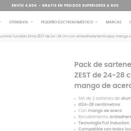
ENVÍO 4,50€ - GRATIS EN PEDIDOS SUPERIORES A 50€
UTENSILIOS
PEQUEÑO ELECTRODOMÉSTICO
MARCAS
luminio fundido Elma ZEST de 24-28 cm con antiadherente tricapa, mango de
Pack de sartene
ZEST de 24-28 c
mango de acero 
Set de 2 sartenes de
alum
Ø24-28 centímetros
Con
mango de acero
Recubrimiento
Antiadher
Tecnología Full Induction
Compatible con todos los