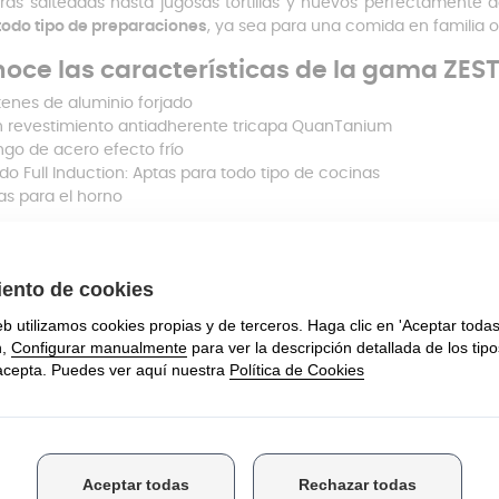
ras salteadas hasta jugosas tortillas y huevos perfectamente d
todo tipo de preparaciones
, ya sea para una comida en familia 
oce las características de la gama ZES
tenes de aluminio forjado
 revestimiento antiadherente tricapa QuanTanium
go de acero efecto frío
do Full Induction: Aptas para todo tipo de cocinas
as para el horno
artenes ZEST están
fabricadas con aluminio forjado
, un materia
mará con el tiempo
, incluso después de un uso intensivo y a al
us sartenes sean de lo más robustas, permitiendo una distribució
u comida se cocinará de manera más eficiente, ahorrando tiemp
as a su
revestimiento antiadherente tricapa QuanTanium
, que 
recen una superficie de cocción excepcionalmente duradera y re
os alimentos se peguen, lo que
no solo facilita la cocción,
dherente garantiza que no necesitarás usar grandes cantidades
a más saludable, manteniendo los sabores y nutrientes intactos
ngo de acero
de estas sartenes ha sido diseñado con tu c