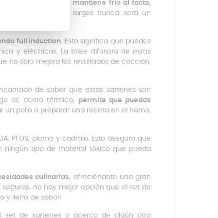
de todo, el mango
se mantiene frío al tacto
,
nar durante períodos largos nunca será un
ndo full induction
. Esto significa que puedes
mica y eléctricas. La base difusora de estas
ue no solo mejora los resultados de cocción,
 encantado de saber que estas sartenes son
ngo de acero térmico,
permite que puedas
r un pollo o preparar una receta en el horno,
FOA, PFOS, plomo y cadmio. Esto asegura que
n ningún tipo de material tóxico que pueda
cesidades culinarias
, ofreciéndote una gran
y seguras, no hay mejor opción que el set de
o y lleno de sabor!
l set de sartenes o acerca de algún otro