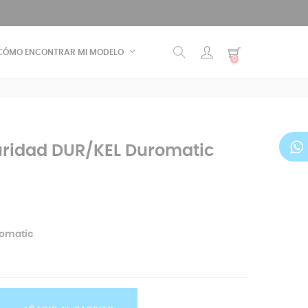
CÓMO ENCONTRAR MI MODELO
0
uridad DUR/KEL Duromatic
romatic