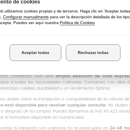
primer lugar, retira la válvula antigua con cuidado.
ontinuación, limpia la zona de instalación para asegurar un ajust
 último, coloca la nueva válvula en su posición y asegurarse 
recto.
garantizar el buen funcionamiento de la olla,
desde
Anakel Hom
mplazarla cuando presente signos de desgaste.
estra web, además de una amplia selección de válvulas de se
sición una
gran variedad de componentes esenciales para el óp
ntrarás
mangos individuales
,
packs de mango con válvula integ
beración de presión
y
asas resistentes
, diseñadas para garantizar
ismo, contamos con una
amplia selección de ollas expres
arse a todas las necesidades culinarias. Contamos con olla
arantizan calidad, durabilidad y un rendimiento óptimo.
enes dudas sobre la instalación o compatibilidad de la válvula de
co está disponible para resolver cualquier consulta
. No dudes 
 o después de la compra. Puedes llamarnos al 945 101 423, env
nar el formulario disponible en nuestra web.
cesitas tú repuesto con urgencia, no te preocupes: en
24-48 hor