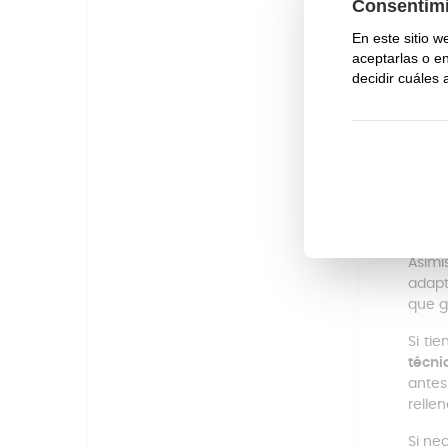
En 
A c
Por
cor
Para 
y ree
En nu
dispo
enco
de li
Asim
adapt
que g
Si ti
técni
antes
relle
Si ne