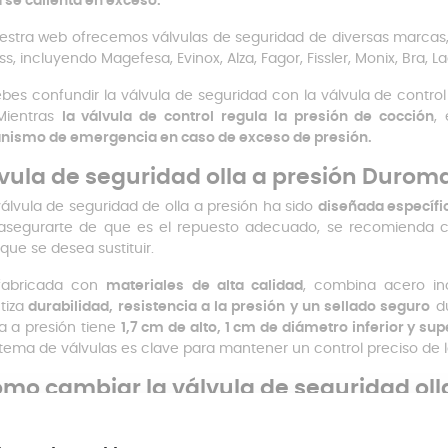
la se calienta en exceso.
estra web ofrecemos válvulas de seguridad de diversas marcas
ss, incluyendo Magefesa, Evinox, Alza, Fagor, Fissler, Monix, Bra, 
bes confundir la válvula de seguridad con la válvula de control
 Mientras
la válvula de control regula la presión de cocción
,
ismo de emergencia en caso de exceso de presión.
vula de seguridad olla a presión Duroma
válvula de seguridad de olla a presión ha sido
diseñada específi
asegurarte de que es el repuesto adecuado, se recomienda 
 que se desea sustituir.
 fabricada con
materiales de alta calidad
, combina acero inox
tiza
durabilidad, resistencia a la presión y un sellado seguro
du
la a presión tiene
1,7 cm de alto, 1 cm de diámetro inferior y su
stema de válvulas es clave para mantener un control preciso de la
mo cambiar la válvula de seguridad ol
stalación de la válvula de seguridad es rápida y sencilla
. Solo se