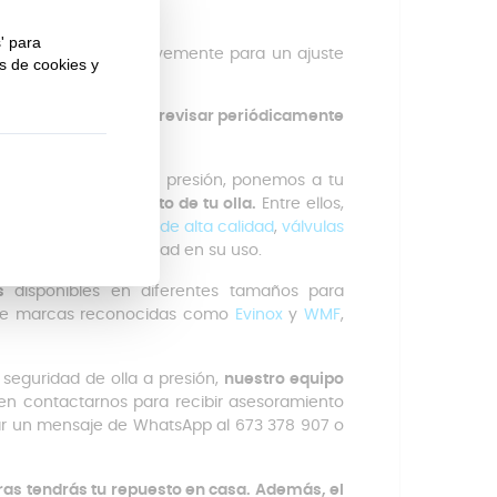
e perfecto.
de que se deslice suavemente para un ajuste
e
te recomendamos revisar periódicamente
guridad para ollas a presión, ponemos a tu
timo funcionamiento de tu olla.
Entre ellos,
rada
,
juntas de goma de alta calidad
,
válvulas
 comodidad y seguridad en su uso.
s
disponibles en diferentes tamaños para
s de marcas reconocidas como
Evinox
y
WMF
,
 seguridad de olla a presión,
nuestro equipo
en contactarnos para recibir asesoramiento
iar un mensaje de WhatsApp al 673 378 907 o
as tendrás tu repuesto en casa. Además, el