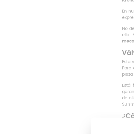
la ol
En nu
expre
No de
ella.
mecan
Vál
Esta 
Para 
pieza
Está
garan
de ol
Su si
¿Có
La in