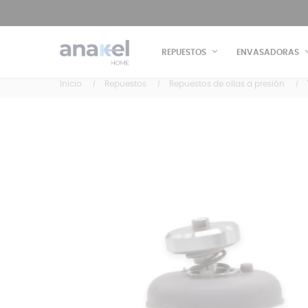
REPUESTOS
ENVASADORAS
Inicio
Repuestos
Repuestos de ollas a presión