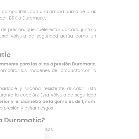
, compatibles con una amplia gama de ollas
Lacor, BRK o Duromatic.
 de presión, que suele estar ubicada junto a
 esta válvula de seguridad actúa como un
tic
camente para las ollas a presión Duromatic
.
comparar las imágenes del producto con la
idable y silicona resistente al calor. Esto
rante la cocción. Esta válvula de seguridad
perior y el diámetro de la goma es de 1,7 cm
.
 presión y evitar riesgos
la Duromatic?
 deben seguir estos pasos: