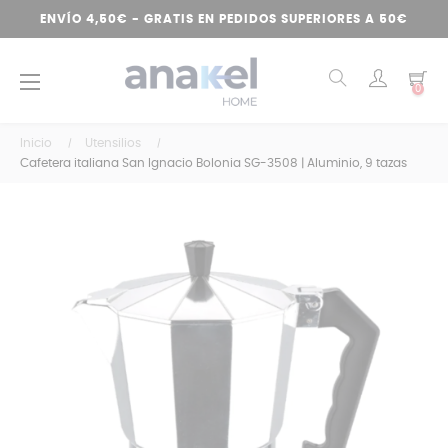
ENVÍO 4,50€ - GRATIS EN PEDIDOS SUPERIORES A 50€
Navegación
☰
0
de
palanca
Inicio
Utensilios
Cafetera italiana San Ignacio Bolonia SG-3508 | Aluminio, 9 tazas