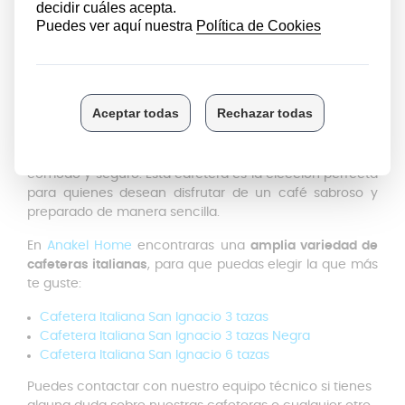
La
cafetera italiana San Ignacio Bolonia de 9 tazas
es
ideal para preparar café en grandes cantidades,
perfecta para compartir con amigos o familiares. Su
material de aluminio garantiza una distribución
uniforme del calor.
Esta cafetera italiana con un
diseño elegante y clásico
,
es
compatible con cocinas de gas y vitrocerámica (no
inducción)
. Su mango ergonómico facilita un agarre
cómodo y seguro. Esta cafetera es la elección perfecta
para quienes desean disfrutar de un café sabroso y
preparado de manera sencilla.
En
Anakel Home
encontraras una
amplia variedad de
cafeteras italianas
, para que puedas elegir la que más
te guste:
Cafetera Italiana San Ignacio 3 tazas
Cafetera Italiana San Ignacio 3 tazas Negra
Cafetera Italiana San Ignacio 6 tazas
Puedes contactar con nuestro equipo técnico si tienes