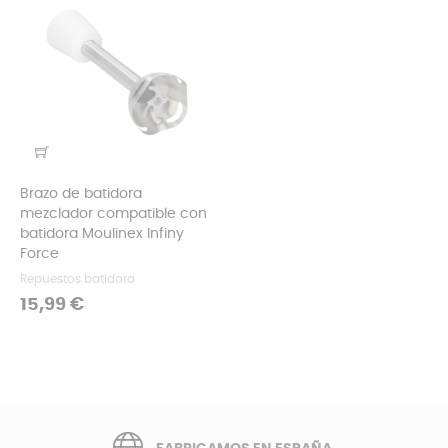
Brazo de batidora
mezclador compatible con
batidora Moulinex Infiny
Force
Repuestos batidora
Precio
15,99 €