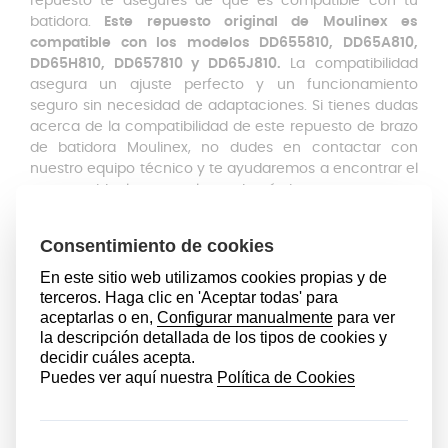
repuesto te asegures de que es compatible con tu
batidora.
Este repuesto original de Moulinex es
compatible con los modelos DD655810, DD65A810,
DD65H810, DD657810 y DD65J810.
La compatibilidad
asegura un ajuste perfecto y un funcionamiento
seguro sin necesidad de adaptaciones. Si tienes dudas
acerca de la compatibilidad de este repuesto de brazo
de batidora Moulinex, no dudes en contactar con
nuestro equipo técnico y te ayudaremos a encontrar el
repuesto ideal para tu electrodoméstico.
Mantenimiento y limpieza
Con un buen mantenimiento y limpieza de los
producto, conseguirás que las piezas duren más
tiempo y en mejores condiciones.
Este brazo tiene una limpieza muy sencilla, ya que es
apto para el lavavajillas
. Sin embargo, también puedes
limpiarlo a mano con agua caliente y jabón, usando
una esponja suave o un cepillo. En este caso, tienes
que prestar especial atención a la parte con cuchillas,
límpialas con cuidado para no cortarte.