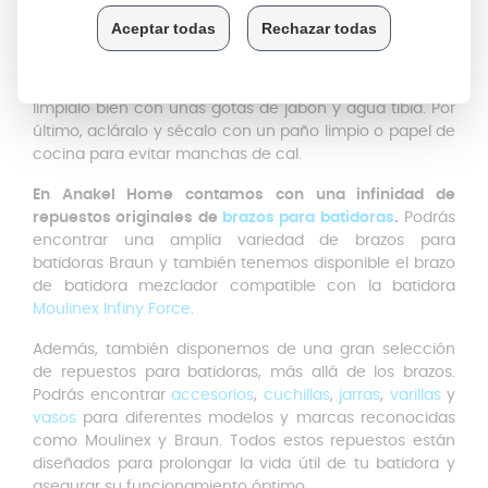
Si el brazo tiene manchas persistentes o grasa puedes
realizar una limpieza más profunda. Para esto tienes
que mezclar vinagre con agua y dejar reposar el brazo
durante 15 minutos. Una vez pasados los 15 minutos
límpialo bien con unas gotas de jabón y agua tibia. Por
último, acláralo y sécalo con un paño limpio o papel de
cocina para evitar manchas de cal.
En Anakel Home contamos con una infinidad de
repuestos originales de
brazos para batidoras
.
Podrás
encontrar una amplia variedad de brazos para
batidoras Braun y también tenemos disponible el brazo
de batidora mezclador compatible con la batidora
Moulinex Infiny Force
.
Además, también disponemos de una gran selección
de repuestos para batidoras, más allá de los brazos.
Podrás encontrar
accesorios
,
cuchillas
,
jarras
,
varillas
y
vasos
para diferentes modelos y marcas reconocidas
como Moulinex y Braun. Todos estos repuestos están
diseñados para prolongar la vida útil de tu batidora y
asegurar su funcionamiento óptimo.