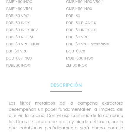
CMB1-60 INOX
CMB1-60 INOX VR02
CMB1-60 VR01
CMB1-60 INOX
DBB-60 VR01
DBB-60
DBB-60 INOX
DBB-60 BLANCA
DBB-60 INOX 110V
DBB-60 INOX UK
DBB-60 NEGRA
DBB-60 VR01
DBB-60 VR01 INOX
DBB-60 Vr01 Inoxidable
DBH 60 VR01
DCB-607X
DCB-607 INOX
MDB-600 INOX
PDBB60 INOX
ZEP60 INOX
DESCRIPCIÓN
Los filtros metálicos de la campana extractora
desempeñan un papel fundamental en la limpieza del
aire en la cocina. Con el uso continuo de la campana
los filtros se saturan de grasa y pierden eficacia, por lo
que cambiarlos periódicamente será bueno para la