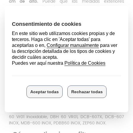
cm de alto.
Puede que las medidas exteriores
coincidan, pero la de las pestañas no, por lo que tienes
que medir estas también.
Aunque las medidas generales sean correctas,
un
desajuste en las pestañas puede impedir que el filtro
encaje bien en la campana
, afectando a su
funcionamiento y seguridad. Las pestañas superiores
de estos filtros para campana extractora TEKA tienen
unas medidas de 10,5 cm a cada lado y una distancia
central de 4,5 cm. Por otro lado, las pestañas inferiores
tienen 8,5 cm a cada lado y una distancia central de
9,5 cm.
Modelos
exactos
: DBB-60, CMB1-60, DCB-607, CMB1-
60, CMB1-60 INOX, CMB1-60 INOX VR02, CMB1-60 VR01,
CMB1-60 INOX, DBB-60 VR01, DBB-60, DBB-60 INOX,
DBB-60 BLANCA, DBB-60 INOX 110V, DBB-60 INOX UK,
DBB-60 NEGRA, DBB-60 VR01, DBB-60 VR01 INOX, DBB-
60 Vr01 Inoxidable, DBH 60 VR01, DCB-607X, DCB-607
INOX, MDB-600 INOX, PDBB60 INOX, ZEP60 INOX.