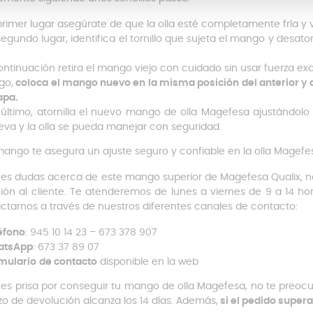
primer lugar asegúrate de que la olla esté completamente fría y 
segundo lugar, identifica el tornillo que sujeta el mango y desat
.
ontinuación retira el mango viejo con cuidado sin usar fuerza exc
go,
coloca el mango nuevo en la misma posición del anterior y
apa.
 último, atornilla el nuevo mango de olla Magefesa ajustándol
va y la olla se pueda manejar con seguridad.
mango te asegura un ajuste seguro y confiable en la olla Magefe
enes dudas acerca de este mango superior de Magefesa Qualix, 
ión al cliente. Te atenderemos de lunes a viernes de 9 a 14 h
ctarnos a través de nuestros diferentes canales de contacto:
éfono
: 945 10 14 23 – 673 378 907
atsApp
: 673 37 89 07
mulario
de contacto
disponible en la web
enes prisa por conseguir tu mango de olla Magefesa, no te preo
azo de devolución alcanza los 14 días. Además,
si el pedido supera