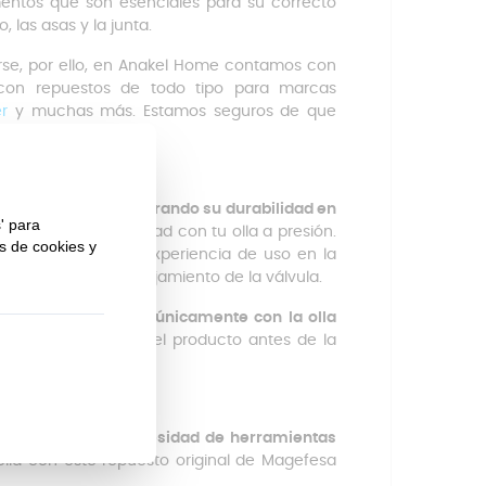
mentos que son esenciales para su correcto
 las asas y la junta.
rse, por ello, en Anakel Home contamos con
 con repuestos de todo tipo para marcas
ler
y muchas más. Estamos seguros de que
s resistentes, asegurando su durabilidad en
d y la compatibilidad con tu olla a presión.
able
, mejorando la experiencia de uso en la
e la olla y es el alojamiento de la válvula.
ango es
compatible únicamente con la olla
ificar el modelo del producto antes de la
z y seguridad sin necesidad de herramientas
 olla con este repuesto original de Magefesa