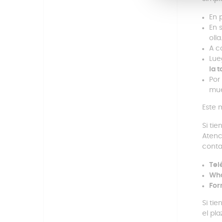
En 
En 
olla
A c
Lue
la t
Por
mue
Este 
Si ti
Atenc
conta
Tel
Wh
For
Si ti
el pl