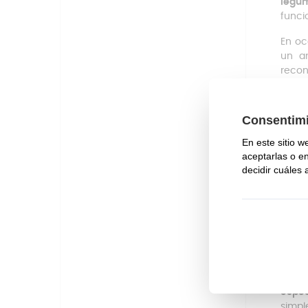
legum
funci
En oc
un a
reco
encon
Man
Este 
el uso
Tien
cocin
Tien
Mage
compr
Man
La in
espec
simpl