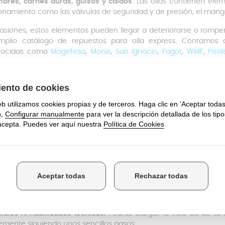
bres, carnes duras, guisos y caldos
. Las ollas contienen ele
onamiento como las válvulas de seguridad y de presión, el mango,
asiones, estos elementos pueden llegar a deteriorarse o rompe
mplio catálogo de repuestos para olla express. Contamos
nocidas como
Magefesa
,
Monix
,
San Ignacio
,
Fagor
,
WMF
,
Fiss
trarás el repuesto ideal para tu olla.
go Olla Magefesa Qualix Original
mango superior es un repuesto original fabricado con materiale
 diario.
Es un mango original de Magefesa que garantiza la calida
e un
diseño ergonómico que permite un agarre cómodo y est
a. El mango también incluye la pestaña con el conjunto de cierre d
e unas medidas de 23 cm de largo y 6 cm de ancho. Este m
fesa Qualix
. Por eso, desde Anakel Home te recomendamos ver
a para garantizar un ajuste adecuado.
go Olla Magefesa Qualix: Instalación
stalación es muy sencilla, podrás instalarlo con total rapide
iales ni habilidades técnicas.
Podrás alargar la vida útil de tu
emente siguiendo unos sencillos pasos: