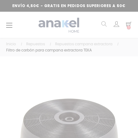
ENVÍO 4,50€ - GRATIS EN PEDIDOS SUPERIORES A 50€
Navegación
☰
0
de
palanca
Inicio
Repuestos
Repuestos campana extractora
Filtro de carbón para campana extractora TEKA