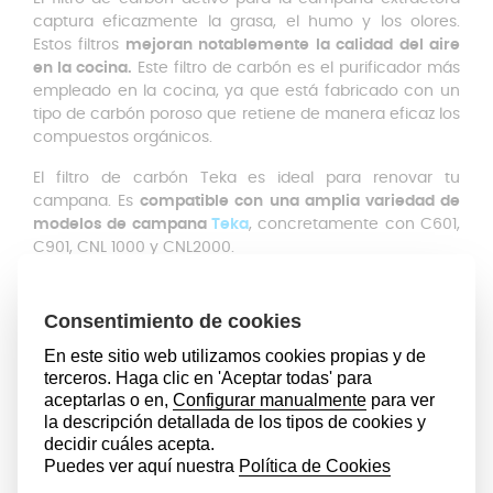
captura eficazmente la grasa, el humo y los olores.
Estos filtros
mejoran notablemente la calidad del aire
en la cocina.
Este filtro de carbón es el purificador más
empleado en la cocina, ya que está fabricado con un
tipo de carbón poroso que retiene de manera eficaz los
compuestos orgánicos.
El filtro de carbón Teka es ideal para renovar tu
campana. Es
compatible con una amplia variedad de
modelos de campana
Teka
, concretamente con C601,
C901, CNL 1000 y CNL2000.
¿Cómo funcionan los filtros de
carbón activo?
En primer lugar, la campana aspira el aire cargando de
grasa, humo y olores producidos al cocinar. Después, el
aire pasa por el filtro antigrasa metálico reteniendo las
partículas de grasa en suspensión, evitando que pasen
al siguiente filtro.
El aire libre de grasa que ha pasado
por los filtros metálicos, pasa por el filtro de carbón
activo, que contiene gránulos de carbón con una