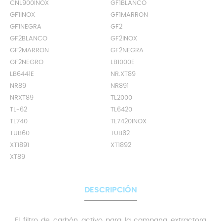
CNL900INOX
GF1BLANCO
GF1INOX
GF1MARRON
GF1NEGRA
GF2
GF2BLANCO
GF2INOX
GF2MARRON
GF2NEGRA
GF2NEGRO
LB1000E
LB6441E
NR.XT89
NR89
NR891
NRXT89
TL2000
TL-62
TL6420
TL740
TL7420INOX
TUB60
TUB62
XT1891
XT1892
XT89
DESCRIPCIÓN
El filtro de carbón activo para la campana extractora