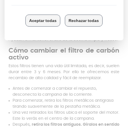
estructura porosa muy fina.
Por último, el aire ya
filtrado se reintroduce en la cocina, libre de olores y
partículas contaminantes.
Los filtros de Carbón son muy efectivos para eliminar
olores de cocción y otros olores desagradables.
Ayudan a mantener el aire de la cocina limpio y fresco.
Cómo cambiar el filtro de carbón
activo
Estos filtros tienen una vida útil limitada, es decir, suelen
durar entre 3 y 6 meses. Por ello te ofrecemos este
recambio de alta calidad y fácil de reemplazar.
Antes de comenzar a cambiar el repuesto,
desconecta la campana de la corriente.
Para comenzar, retira los filtros metálicos antigrasa
tirando suavemente de la pestaña metálica.
Una vez retirados los filtros ubica el soporte del motor.
Este lo verás en el centro de la campana.
Después,
retira los filtros antiguos. Gíralos en sentido