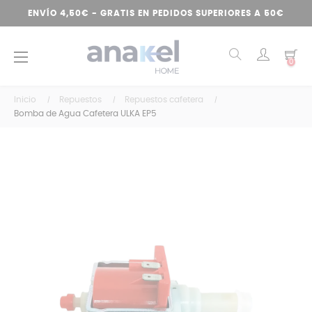
ENVÍO 4,50€ - GRATIS EN PEDIDOS SUPERIORES A 50€
Navegación
☰
0
de
palanca
Inicio
Repuestos
Repuestos cafetera
Bomba de Agua Cafetera ULKA EP5