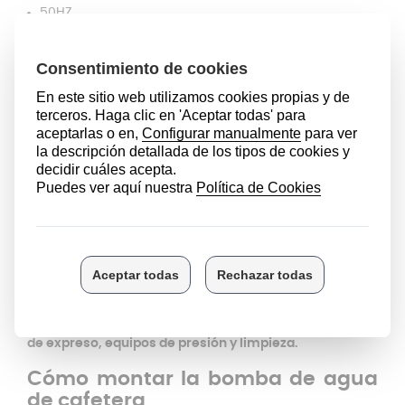
50HZ
Model E
230 V
48 W
Este recambio es ideal para cafeteras
superautomáticas
. Las bombas de agua son
esenciales en las cafeteras por lo que este repuesto
está fabricado con materiales de alta calidad. Esta
bomba de agua te permitirá mantener el rendimiento
óptimo de tu cafetera, asegurando la presión necesaria
para una preparación homogénea y un expresso con
crema densa y aromática.
Antes de comprar cualquier repuesto asegúrate de que
es compatible con tu cafetera.
La bomba de modelo E
Type EP5 es de aplicación universal para, por ejemplo,
máquinas automáticas de bebidas y café, máquinas
de expreso, equipos de presión y limpieza.
Cómo montar la bomba de agua
de cafetera