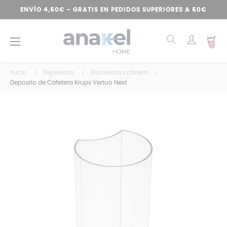
ENVÍO 4,50€ - GRATIS EN PEDIDOS SUPERIORES A 50€
Navegación
☰
0
de
palanca
Inicio
Repuestos
Repuestos cafetera
Deposito de Cafetera Krups Vertuo Next