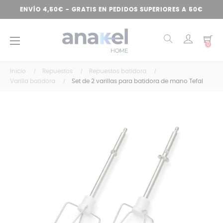
ENVÍO 4,50€ - GRATIS EN PEDIDOS SUPERIORES A 50€
Navegación
☰
0
de
palanca
Inicio
Repuestos
Repuestos batidora
Varilla batidora
Set de 2 varillas para batidora de mano Tefal