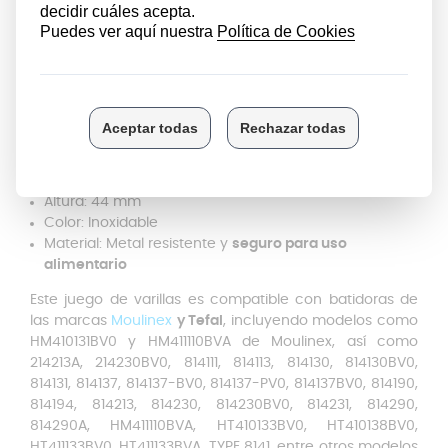
eficacia tras pocas recetas. Con estas varillas, cada
mezcla, batido o masa quedará perfecta, sin esfuerzo
adicional.
Varillas para emulsionar:
Características
Se incluyen
2 varillas batidoras
Longitud: 183 mm
Ancho: 44 mm
Altura: 44 mm
Color: Inoxidable
Material: Metal resistente y
seguro para uso
alimentario
Este juego de varillas es compatible con batidoras de
las marcas
Moulinex
y Tefal
, incluyendo modelos como
HM410131BV0 y HM411110BVA de Moulinex, así como
214213A, 214230BV0, 814111, 814113, 814130, 814130BV0,
814131, 814137, 814137-BV0, 814137-PV0, 814137BV0, 814190,
814194, 814213, 814230, 814230BV0, 814231, 814290,
814290A, HM411110BVA, HT410133BV0, HT410138BV0,
HT411133BV0, HT411133BVA, TYPE 8141, entre otros modelos