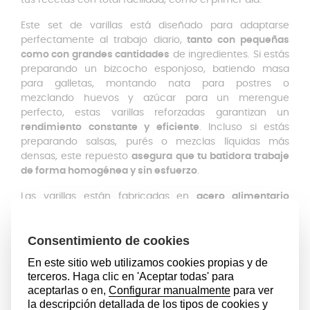
tus recetas con total facilidad, como el primer día.
Este set de varillas está diseñado para adaptarse
perfectamente al trabajo diario,
tanto con pequeñas
como con grandes cantidades
de ingredientes. Si estás
preparando un bizcocho esponjoso, batiendo masa
para galletas, montando nata para postres o
mezclando huevos y azúcar para un merengue
perfecto, estas varillas reforzadas garantizan un
rendimiento constante y eficiente
. Incluso si estás
preparando salsas, purés o mezclas líquidas más
densas, este repuesto
asegura que tu batidora trabaje
de forma homogénea y sin esfuerzo
.
Las varillas están fabricadas en
acero alimentario
resistente
, lo que garantiza seguridad en el contacto
con los alimentos,
durabilidad y una limpieza sencilla
después de cada uso. Esto asegura que tu batidora de
mano, mezclador eléctrico o accesorio de repuesto
Tefal
funcione correctamente y mantenga una
sensación de calidad profesional en cada preparación.
Olvídate de varillas que se doblan, deforman o pierden