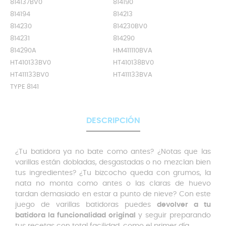
814137BV0
814190
814194
814213
814230
814230BV0
814231
814290
814290A
HM411110BVA
HT410133BV0
HT410138BV0
HT411133BV0
HT411133BVA
TYPE 8141
DESCRIPCIÓN
¿Tu batidora ya no bate como antes? ¿Notas que las
varillas están dobladas, desgastadas o no mezclan bien
tus ingredientes? ¿Tu bizcocho queda con grumos, la
nata no monta como antes o las claras de huevo
tardan demasiado en estar a punto de nieve? Con este
juego de varillas batidoras puedes
devolver a tu
batidora la funcionalidad original
y seguir preparando