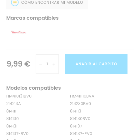
CÓMO ENCONTRAR MI MODELO
Marcas compatibles
9,99 €
AÑADIR AL CARRITO
Modelos compatibles
HM410131BV0
HM411110BVA
214213A
214230BV0
814111
814113
814130
814130BV0
814131
814137
814137-BV0
814137-PV0