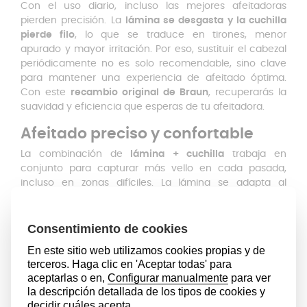
Con el uso diario, incluso las mejores afeitadoras
pierden precisión. La
lámina se desgasta y la cuchilla
pierde filo
, lo que se traduce en tirones, menor
apurado y mayor irritación. Por eso, sustituir el cabezal
periódicamente no es solo recomendable, sino clave
para mantener una experiencia de afeitado óptima.
Con este
recambio original de Braun
, recuperarás la
suavidad y eficiencia que esperas de tu afeitadora.
Afeitado preciso y confortable
La combinación de
lámina + cuchilla
trabaja en
conjunto para capturar más vello en cada pasada,
incluso en zonas difíciles. La lámina se adapta al
contorno del rostro mientras la cuchilla
corta con
precisión, reduciendo la fricción y protegiendo la piel
.
Producto 100% original
Este recambio es original de Braun, lo que
garantiza
calidad, durabilidad y compatibilidad total
con los
modelos indicados. A diferencia de piezas genéricas,
este repuesto ha sido diseñado y probado bajo los