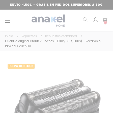
ENVÍO 4,50€ - GRATIS EN PEDIDOS SUPERIORES A 50€
Navegación
☰
0
de
palanca
Inicio
Repuestos
Repuestos afeitadora
Cuchilla original Braun 21B Series 3 (301s, 310s, 300s) – Recambio
lámina + cuchilla
FUERA DE STOCK