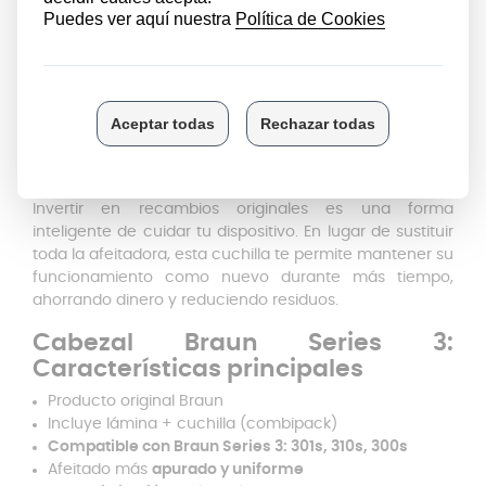
estándares de la marca, asegurando un ajuste
perfecto y un rendimiento superior.
No necesitas herramientas ni conocimientos técnicos.
El sistema de montaje está pensado para que puedas
cambiar la cuchilla y la lámina en segundos. Solo tienes
que retirar el cabezal antiguo y encajar el nuevo: fácil,
rápido y seguro.
Invertir en recambios originales es una forma
inteligente de cuidar tu dispositivo. En lugar de sustituir
toda la afeitadora, esta cuchilla te permite mantener su
funcionamiento como nuevo durante más tiempo,
ahorrando dinero y reduciendo residuos.
Cabezal Braun Series 3:
Características principales
Producto original Braun
Incluye lámina + cuchilla (combipack)
Compatible con Braun Series 3: 301s, 310s, 300s
Afeitado más
apurado y uniforme