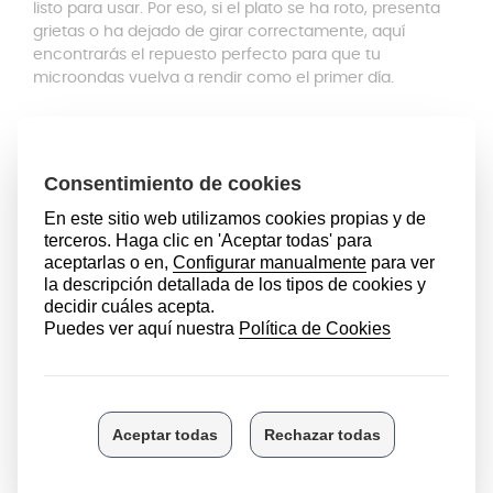
listo para usar. Por eso, si el plato se ha roto, presenta
grietas o ha dejado de girar correctamente, aquí
encontrarás el repuesto perfecto para que tu
microondas vuelva a rendir como el primer día.
¿Cuándo debes cambiar el plato
del microondas?
En condiciones normales, un plato puede durar entre 5
y 10 años. Sin embargo,
su vida útil puede reducirse por
golpes, caídas o desgaste
. Si detectas alguna de las
siguientes señales, conviene sustituirlo para mantener
un uso seguro del electrodoméstico:
Presenta grietas, astillados o está parcialmente roto;
con el calor podría terminar de quebrarse
No gira correctamente, ya sea porque el eje no
encaja bien o las ruedas no se deslizan como
deberían
Ha sufrido un golpe fuerte o está completamente
partido