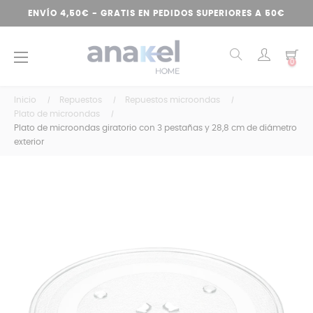
ENVÍO 4,50€ - GRATIS EN PEDIDOS SUPERIORES A 50€
Navegación
☰
0
de
palanca
Inicio
Repuestos
Repuestos microondas
Plato de microondas
Plato de microondas giratorio con 3 pestañas y 28,8 cm de diámetro
exterior