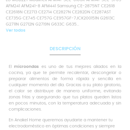
LG MGB22Y Moulinex AFM141-3CE-0106R AFM141-3CE-3705
AFM241 AFM241-8 AFM441 Samsung CE-2875NT CE2618
CE2618N CE2713 CE2714 CE2827N CE282DN CE287AST
CE735G CE745 CE757G CE957GF-7JCK200151N G2613C
G2711N G2712N G2719N G633C G635...
Ver todos
DESCRIPCIÓN
El
microondas
es uno de tus mejores aliados en la
cocina, ya que te permite recalentar, descongelar o
preparar alimentos de forma rápida y sencilla en
cualquier momento del día. Gracias a su plato giratorio,
el calor se distribuye de manera uniforme, evitando
zonas frías y asegurando que tus platos queden listos
en pocos minutos, con la temperatura adecuada y sin
complicaciones.
En Anakel Home queremos ayudarte a mantener tu
electrodoméstico en óptimas condiciones y siempre