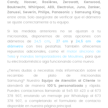
Candy, Hoover, Rosières, Zerowatt, Kenwood,
Bauknecht, Whirlpool, AEG, Electrolux, Juno, Zanker,
Zanussi, Severin, Philips, Panasonic
y
Samsung King
,
entre otras. Solo asegúrate de verificar que el diámetro
se ajuste correctamente a tu equipo.
Si las medidas anteriores no se ajustan a tu
microondas, disponemos de otras opciones con
diámetros de
24,5 cm
,
27 cm
y
24,5 cm de
diámetro
con tres pestañas. También ofrecemos
repuestos adicionales, como el
motor síncrono de
Teka
y
mandos temporizadores de Moulinex
, para que
tu electrodoméstico siga funcionando como nuevo.
¿Tienes dudas o necesitas más información sobre el
recambio de plato de microondas
Samsung? Nuestro
Equipo de Atención al Cliente
te
atenderá de manera
100 % personalizada
y rápida.
Puedes contactarnos llamando al 945 101 423 o al 673
378 907, enviando un mensaje por WhatsApp al 673
378 907, o completando el formulario de contacto
disponible en nuestra página principal.