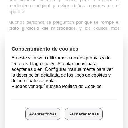
una solución sencilla y eficaz para recuperar el
rendimiento original y evitar daños mayores en el
aparato.
Muchas personas se preguntan
por qué se rompe el
plato giratorio del microondas
, y las causas más
comunes son los golpes durante la limpieza, caídas
accidentales, el uso prolongado o los cambios bruscos
de temperatura. Incluso colocar recipientes demasiado
pesados puede provocar daños con el tiempo. En estos
casos, la mejor opción es adquirir un
plato microondas
universal
compatible con el modelo y las medidas del
aparato. También es recomendable revisar el soporte y
las ruedas, ya que si están desgastados pueden
impedir el giro correcto.
Antes de elegir el repuesto, debes comprobar el
diámetro exacto. Este
plato giratorio microondas
cuenta con las siguientes
características
:
Diámetro exterior:
245 mm
Diámetro carril: 180 mm
Material: vidrio templado resistente al calor