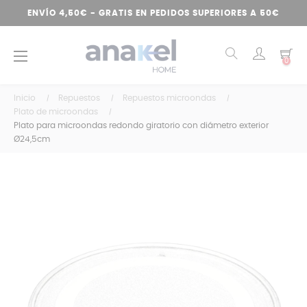
ENVÍO 4,50€ - GRATIS EN PEDIDOS SUPERIORES A 50€
Navegación
☰
0
de
palanca
Inicio
Repuestos
Repuestos microondas
Plato de microondas
Plato para microondas redondo giratorio con diámetro exterior
Ø24,5cm