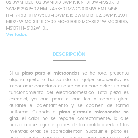
02 3WM 1926-02 3WM1918 3WM1918N-01 3WM1929X-01
3WM1929XP-02 HMT745B-01 MWC2010MW HMT745B
HMT745B-01 MW500M 3WM1918 3WM1918-02, 3WM1929XP
M1924W MG 3929 G-00 MG-3909D MG-3924W MG3919D,
MS197H MS192W-0...
Ver todos
DESCRIPCIÓN
Si tu
plato para el microondas
se ha roto, presenta
alguna grieta o ha sufrido un golpe accidental, es
importante cambiarlo cuanto antes para evitar un mal
funcionamiento del electrodoméstico. Esta pieza es
esencial, ya que permite que los alimentos giren
durante el calentamiento y se cocinen de forma
uniforme. Cuando el
plato giratorio microondas no
gira
, el calor no se reparte correctamente, lo que
provoca que algunas partes de la comida queden frías
mientras otras se sobrecalientan. Sustituir el plato es