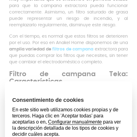
para que la campana extractora pueda funcionar
correctamente. Asimismo, un filtro saturado de grasa
puede representar un riesgo de incendio, y al
reemplazarlo regularmente, disminuye este riesgo.
Con el tiempo, es normal que estos filtros se deterioren
por el uso. Por eso en Anakel Home disponemos de una
amplia variedad de
filtros de campana
extractora para
que puedas comprar los filtros que necesites, sin tener
que cambiar el electrodoméstico completo.
Filtro de campana Teka:
Características
Este pack
incluye dos filtros metálicos de alta calidad
,
diseñados para ser compatibles con campanas
extractoras de la marca TEKA. Estos filtros están
fabricados con materiales resistentes a altas
temperaturas y de larga duración. Estos filtros
garantizan una extracción eficiente del humo, los
olores y las partículas de grasa del aire, contribuyendo
a un ambiente de cocina limpio y seguro.