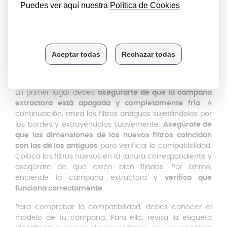
Material:
Metal
resistente
con acabado de aluminio.
Dimensiones
: 18,8 cm x 50 cm con una distancia de
11 cm entre pestañas.
Durabilidad:
Diseñados para un uso prolongado
con
mínimo mantenimiento.
Instrucciones de instalación y uso
En primer lugar debes
asegurarte de que la campana
extractora está apagada y completamente fría
. A
continuación, retira los filtros antiguos sujetándolos por
los bordes y extrayéndolos suavemente.
Asegúrate de
que las dimensiones de los nuevos filtros coincidan
con las de los antiguos
para verificar la compatibilidad.
Coloca los filtros nuevos en la ranura correspondiente y
asegúrate de que estén bien fijados. Por último,
enciende la campana extractora y
verifica que
funciona correctamente
.
Para comprobar la compatibilidad, debes conocer el
modelo de tu campana. Para ello, revisa la etiqueta