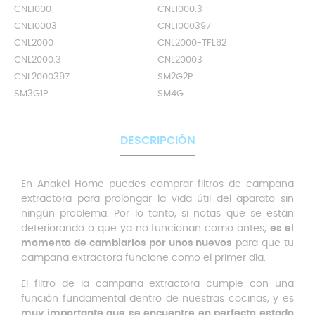
CNL1000
CNL1000.3
CNL10003
CNL1000397
CNL2000
CNL2000-TFL62
CNL2000.3
CNL20003
CNL2000397
SM2G2P
SM3G1P
SM4G
DESCRIPCIÓN
En Anakel Home puedes comprar filtros de campana
extractora para prolongar la vida útil del aparato sin
ningún problema. Por lo tanto, si notas que se están
deteriorando o que ya no funcionan como antes,
es el
momento de cambiarlos por unos nuevos
para que tu
campana extractora funcione como el primer día.
El filtro de la campana extractora cumple con una
función fundamental dentro de nuestras cocinas, y es
muy importante que se encuentre en perfecto estado