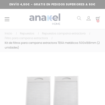
ENVÍO 4,50€ - GRATIS EN PEDIDOS SUPERIORES A 50€
Navegación
☰
0
de
palanca
Inicio
Repuestos
Repuestos campana extractora
Filtro para campana extractora
Kit de filtros para campana extractora TEKA metálicos 500x188mm (2
unidades)