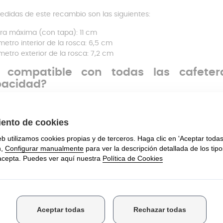
edidas de este recambio son las siguientes:
ura máxima (con tapa): 11 cm
metro interior de la rosca: 6,5 cm
metro exterior de la rosca: 7,2 cm
s compatible con todas las cafeter
pacidad?
sta jarra es compatible exclusivamente con los modelos de 
amental que
compruebes el modelo exacto
de tu cafetera ant
información en una
etiqueta situada en la base del aparato
.
n cuenta que De’Longhi ha comercializado dos modelos muy si
cia, EMKM6 – Alicia Plus). Aunque externamente se parezcan,
no
icar el modelo te evitará errores y molestias innecesarias.
recambio está pensado para ti, que valoras la calidad, la comod
ciar a tu cafetera favorita por una simple rotura. Para ti, 
mente compatible. Devuélvele a tu cafetera Alicia Plus el ren
taza con la confianza de estar usando un recambio original De
os cafés más.