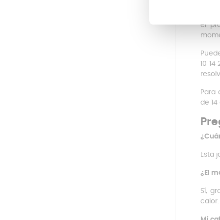
¿Nece
el p
mome
Puede
10 14
resol
Para 
de 14
Pre
¿Cuán
Esta 
¿El m
Sí, g
calor.
Mi ca