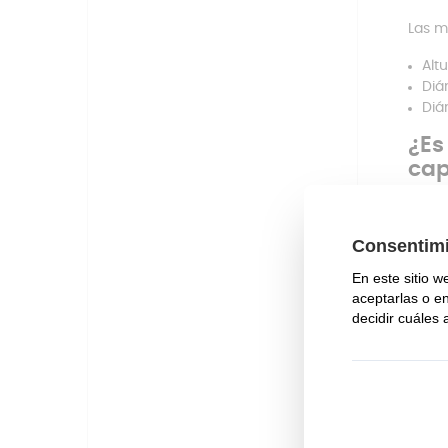
Las m
Alt
Diá
Diá
¿E
ca
No. E
fund
esta 
Ten e
– Ali
verif
Este 
renun
total
cada 
much