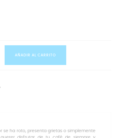
AÑADIR AL CARRITO
b
or se ha roto, presenta grietas o simplemente
 querer disfrutar de tu café de siempre y