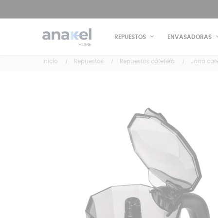
REPUESTOS
ENVASADORAS
Inicio
Repuestos
Repuestos cafetera
Jarra caf