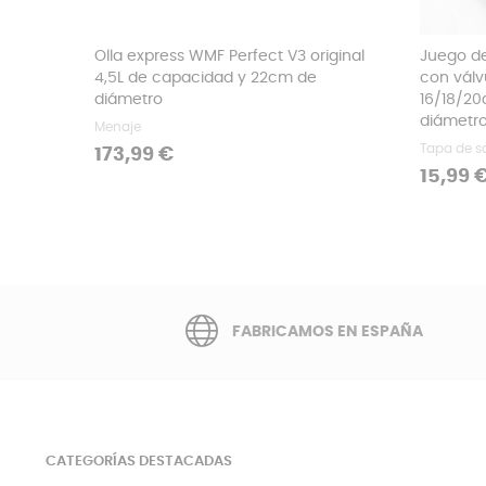
Olla express WMF Perfect V3 original
Juego de
4,5L de capacidad y 22cm de
con válvu
diámetro
16/18/2
diámetr
Menaje
Tapa de s
Precio
173,99 €
Precio
15,99 
FABRICAMOS EN ESPAÑA
CATEGORÍAS DESTACADAS