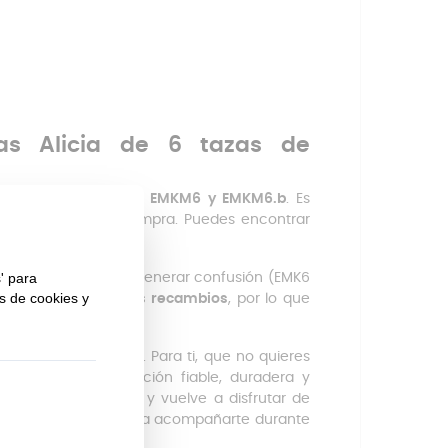
as Alicia de 6 tazas de
De’Longhi
Alicia Plus
EMKM6 y EMKM6.b
. Es
es de realizar la compra. Puedes encontrar
milares que suelen generar confusión (EMK6
 utilizan los mismos recambios
, por lo que
idad y el buen café. Para ti, que no quieres
que buscas una solución fiable, duradera y
dimiento que merece y vuelve a disfrutar de
’Longhi, diseñado para acompañarte durante