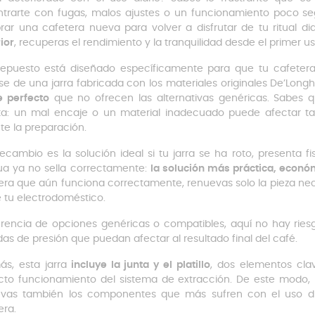
trarte con fugas, malos ajustes o un funcionamiento poco se
ar una cafetera nueva para volver a disfrutar de tu ritual di
ior
, recuperas el rendimiento y la tranquilidad desde el primer us
repuesto está diseñado específicamente para que tu cafetera
rse de una jarra fabricada con los materiales originales De’Longhi
e perfecto
que no ofrecen las alternativas genéricas. Sabes q
a: un mal encaje o un material inadecuado puede afectar ta
te la preparación.
recambio es la solución ideal si tu jarra se ha roto, presenta f
ua ya no sella correctamente:
la solución más práctica, econó
era que aún funciona correctamente, renuevas solo la pieza nec
de tu electrodoméstico.
erencia de opciones genéricas o compatibles, aquí no hay ries
das de presión que puedan afectar al resultado final del café.
s, esta jarra
incluye la junta y el platillo
, dos elementos cla
cto funcionamiento del sistema de extracción. De este modo, n
vas también los componentes que más sufren con el uso dia
era.