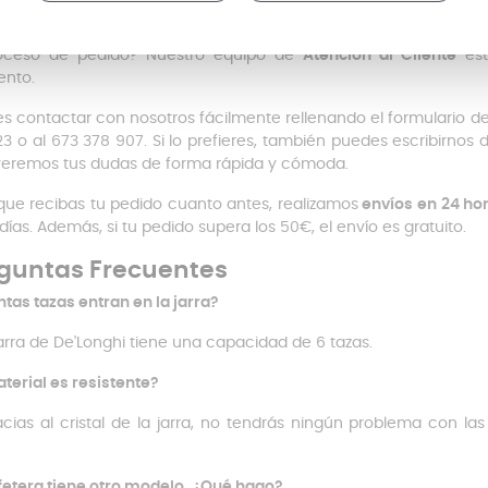
sitas más información antes de realizar tu compra? ¿Tienes dudas
roceso de pedido? Nuestro equipo de
Atención al Cliente
est
nto.
s contactar con nosotros fácilmente rellenando el formulario d
 23 o al 673 378 907. Si lo prefieres, también puedes escribirno
veremos tus dudas de forma rápida y cómoda.
que recibas tu pedido cuanto antes, realizamos
envíos en 24 ho
 días. Además, si tu pedido supera los 50€, el envío es gratuito.
guntas Frecuentes
tas tazas entran en la jarra?
jarra de De'Longhi tiene una capacidad de 6 tazas.
aterial es resistente?
racias al cristal de la jarra, no tendrás ningún problema con la
fetera tiene otro modelo, ¿Qué hago?