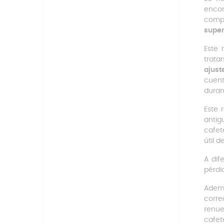
encon
compr
super
Este 
trata
ajust
cuent
duran
Este 
antig
cafet
útil 
A dif
pérdi
Ademá
corre
renue
cafet