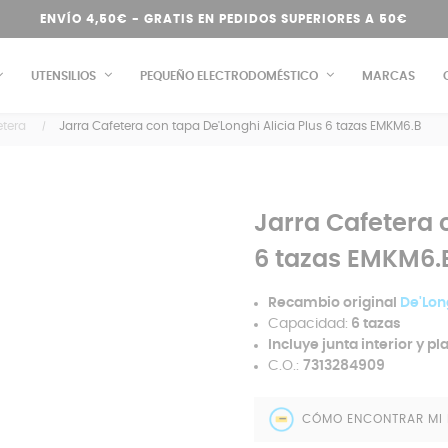
ENVÍO 4,50€ - GRATIS EN PEDIDOS SUPERIORES A 50€
UTENSILIOS
PEQUEÑO ELECTRODOMÉSTICO
MARCAS
etera
Jarra Cafetera con tapa De'Longhi Alicia Plus 6 tazas EMKM6.B
Jarra Cafetera 
6 tazas EMKM6.
Recambio original
De'Lon
Capacidad:
6 tazas
Incluye junta interior y pla
C.O.:
7313284909
CÓMO ENCONTRAR MI