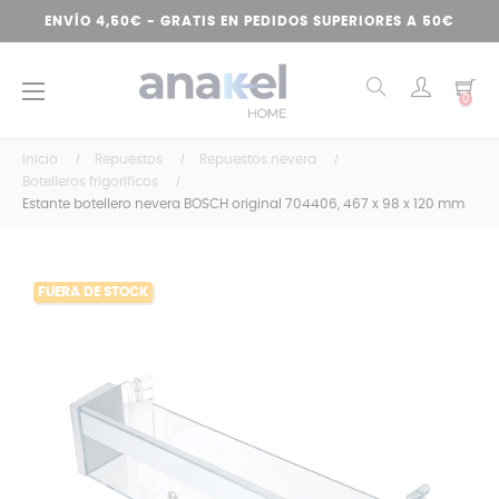
ENVÍO 4,50€ - GRATIS EN PEDIDOS SUPERIORES A 50€
Navegación
☰
0
de
palanca
Inicio
Repuestos
Repuestos nevera
Botelleros frigoríficos
Estante botellero nevera BOSCH original 704406, 467 x 98 x 120 mm
FUERA DE STOCK