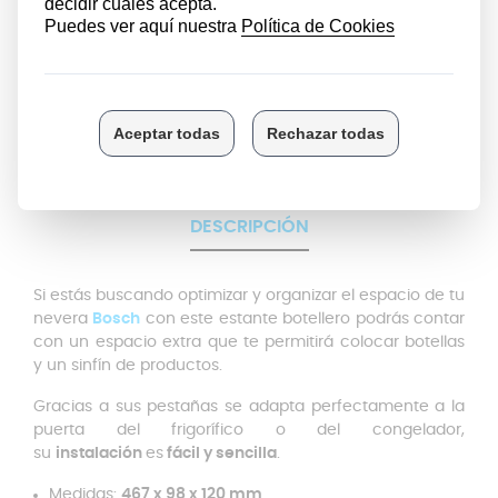
KD29VVW30N KGV33VW30 KGV36VI30 KGV36XW31V
KSV29VW30 KSV36VL40 KDV29VL30 KGV33VW30E
KGV36VI30E KGV39ML30 KSV29VW40 KSV36VW20R
KDV29VL305 KGV33VW30S KGV36VI30S KGV39UL30
KSV33VL30 KSV36VW30 KDV29VW30 KGV33VW31G
KGV36VL30 KGV39VI30 KSV33VW30 KSV36VW30G...
Ver todos
DESCRIPCIÓN
Si estás buscando optimizar y organizar el espacio de tu
nevera
Bosch
con este estante botellero podrás contar
con un espacio extra que te permitirá colocar botellas
y un sinfín de productos.
Gracias a sus pestañas se adapta perfectamente a la
puerta del frigorífico o del congelador,
su
instalación
es
fácil y sencilla
.
Medidas:
467 x 98 x 120 mm
.