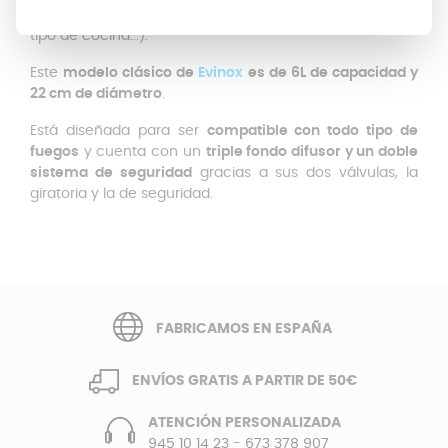
convertirá en un buen aliado en la cocina (capacidad,
tipo de cocina...).
Este
modelo clásico de
Evinox
es de 6L de capacidad y
22 cm de diámetro
.
Está diseñada para ser
compatible con todo tipo de
fuegos
y cuenta con un
triple fondo difusor y un doble
sistema de seguridad
gracias a sus dos válvulas, la
giratoria y la de seguridad.
FABRICAMOS EN ESPAÑA
ENVÍOS GRATIS A PARTIR DE 50€
ATENCIÓN PERSONALIZADA
945 10 14 23
-
673 378 907