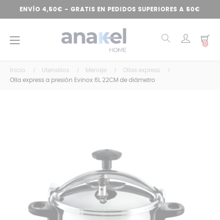
ENVÍO 4,50€ - GRATIS EN PEDIDOS SUPERIORES A 50€
Navegación
☰
0
de
palanca
Inicio
Utensilios
Menaje
Ollas express
Olla express a presión Evinox 6L 22CM de diámetro