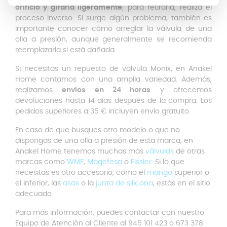
orificio y girarla ligeramente
; para retirarla, realiza el
proceso inverso. Si surge algún problema, también es
importante conocer cómo arreglar la válvula de una
olla a presión, aunque generalmente se recomienda
reemplazarla si está dañada.
Si necesitas un repuesto de válvula Monix, en Anakel
Home contamos con una amplia variedad. Además,
realizamos
envíos en 24 horas
y ofrecemos
devoluciones hasta 14 días después de la compra. Los
pedidos superiores a 35 € incluyen envío gratuito.
En caso de que busques otro modelo o que no
dispongas de una olla a presión de esta marca, en
Anakel Home tenemos muchas más
válvulas
de otras
marcas como
WMF
,
Magefesa
o
Fissler
. Si lo que
necesitas es otro accesorio, como el
mango
superior o
el inferior, las
asas
o la
junta de silicona
, estás en el sitio
adecuado.
Para más información, puedes contactar con nuestro
Equipo de Atención al Cliente al 945 101 423 o 673 378