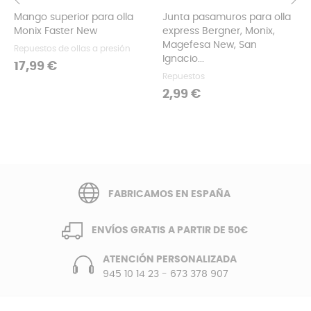
Mango superior para olla
Junta pasamuros para olla
‹
›
Monix Faster New
express Bergner, Monix,
Magefesa New, San
Repuestos de ollas a presión
Ignacio...
Precio
17,99 €
Repuestos
Precio
2,99 €
FABRICAMOS EN ESPAÑA
ENVÍOS GRATIS A PARTIR DE 50€
ATENCIÓN PERSONALIZADA
945 10 14 23
-
673 378 907