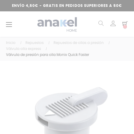
ENVÍO 4,50€ - GRATIS EN PEDIDOS SUPERIORES A 50€
Navegación
☰
0
de
palanca
Inicio
Repuestos
Repuestos de ollas a presión
Válvula olla express
Válvula de presión para olla Monix Quick Faster