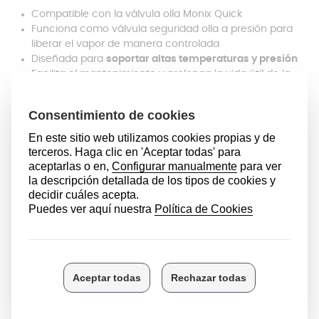
Compatible con la válvula olla Monix Quick
Funciona como válvula seguridad olla a presión para
liberar el vapor de manera controlada
Diseñada para
soportar altas temperaturas y presión
Facilita el mantenimiento y prolonga la vida útil de la
olla
Mantenimiento: limpieza y
cuidado de la válvula
Es fundamental conocer
cómo limpiar la válvula de la
olla a presión
para evitar obstrucciones y garantizar su
correcto funcionamiento. Muchas personas buscan
cómo limpiar válvula olla presión, ya que mantenerla
libre de restos de comida permite que el vapor circule
correctamente. La limpieza puede hacerse
a mano o
en el lavavajillas
según las indicaciones del fabricante.
Saber cómo se coloca la válvula de la olla a presión o
cómo quitar la válvula de la olla a presión es útil para
realizar mantenimiento o reemplazos. Para instalar la
válvula olla a presión Monix, solo debes
insertarla en su