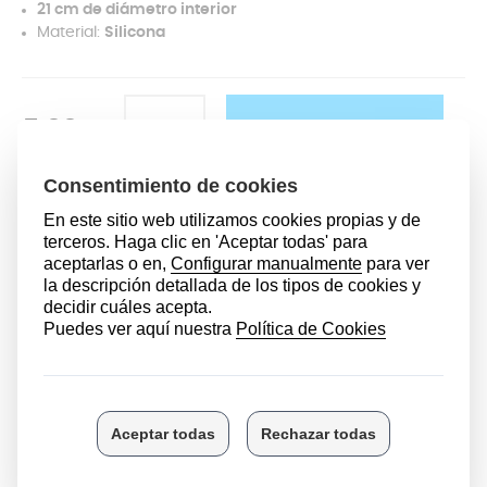
21 cm de diámetro interior
Material:
Silicona
5,99 €
AÑADIR AL CARRITO
Modelos compatibles
OLLA EXPRESS 6L
DESCRIPCIÓN
La junta es la
encargada de sellar y cerrar de manera
hermética la olla express
, por lo que siempre tiene que
estar en perfectas condiciones. Se recomienda
cambiarla aproximadamente cada año o a los 400
usos
, o bien cuando aprecies cualquier indicio de