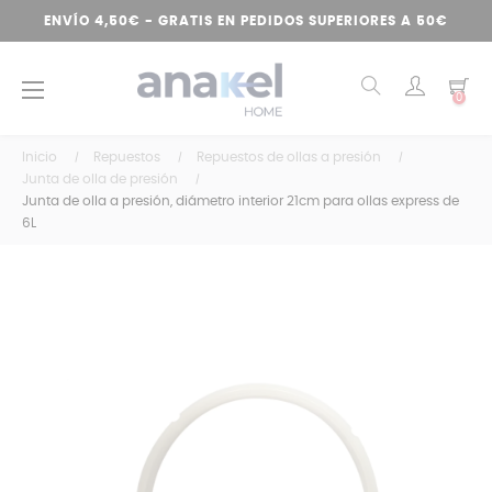
ENVÍO 4,50€ - GRATIS EN PEDIDOS SUPERIORES A 50€
Navegación
☰
0
de
palanca
Inicio
Repuestos
Repuestos de ollas a presión
Junta de olla de presión
Junta de olla a presión, diámetro interior 21cm para ollas express de
6L