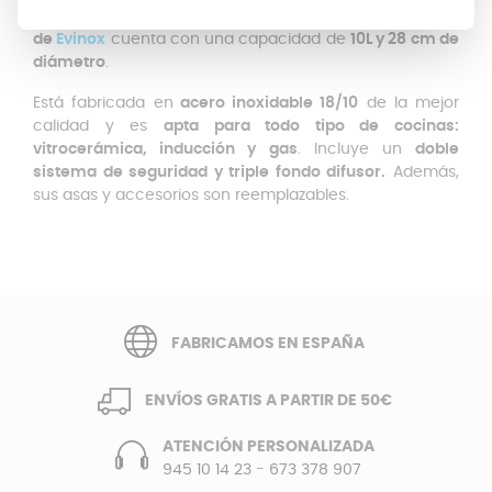
satisfacen nuestras necesidades. Este
modelo clásico
de
Evinox
cuenta con una capacidad de
10L y 28 cm de
diámetro
.
Está fabricada en
acero inoxidable 18/10
de la mejor
calidad y es
apta para todo tipo de cocinas:
vitrocerámica, inducción y gas
. Incluye un
doble
sistema de seguridad y triple fondo difusor.
Además,
sus asas y accesorios son reemplazables.
FABRICAMOS EN ESPAÑA
ENVÍOS GRATIS A PARTIR DE 50€
ATENCIÓN PERSONALIZADA
945 10 14 23
-
673 378 907