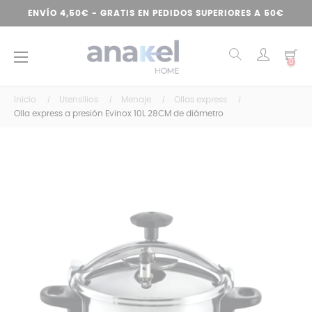
ENVÍO 4,50€ - GRATIS EN PEDIDOS SUPERIORES A 50€
Navegación
☰
0
de
palanca
Inicio
Utensilios
Menaje
Ollas express
Olla express a presión Evinox 10L 28CM de diámetro