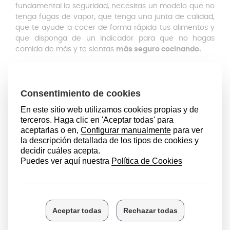
fundamental la seguridad, necesitas un modelo que no
tenga fugas de vapor, que tenga una junta de calidad,
que te ayude a cocer de forma rápida tus alimentos y
que disponga de un indicador para que no hagas
comida de más y te sientas
más seguro cocinando.
La olla Perfect WMF cuenta con marcación - indicador
interior para una
dosificación exacta
, lo que te
permitirá cocinar con precisión. También, cuenta con
dos tipos de cocción:
hasta 110 °C (primer anillo
naranja), ideal
para verduras tiernas, pescado y aves,
y
hasta 119 °C (segundo anillo naranja),
perfecto para
alimentos duros y carne.
Con este utensilio de acero
inoxidable, podrás preparar cualquier tipo de comida
que se te ocurra de manera rápida y eficiente.
El mango extraíble
es una de sus mejores
características, ya que te permitirá
limpiarla a fondo y
de manera fácil
. Además, tanto el cuerpo como la tapa
sin el mango son aptos para el lavavajillas, lo que te
ahorrará tiempo y esfuerzo en la limpieza.