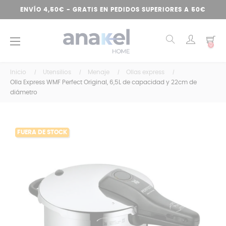
ENVÍO 4,50€ - GRATIS EN PEDIDOS SUPERIORES A 50€
Navegación
☰
0
de
palanca
Inicio
Utensilios
Menaje
Ollas express
Olla Express WMF Perfect Original, 6,5L de capacidad y 22cm de
diámetro
FUERA DE STOCK