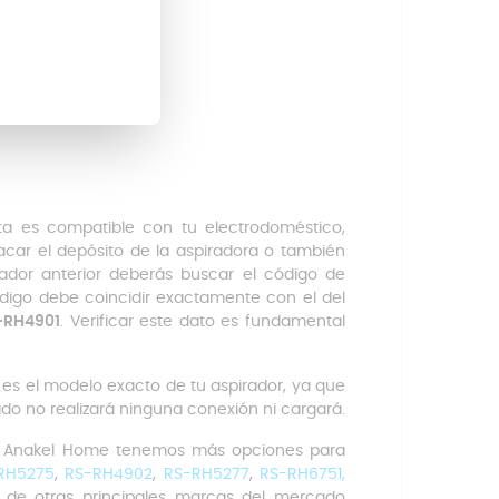
a es compatible con tu electrodoméstico,
sacar el depósito de la aspiradora o también
gador anterior deberás buscar el código de
digo debe coincidir exactamente con el del
-RH4901
. Verificar este dato es fundamental
es el modelo exacto de tu aspirador, ya que
do no realizará ninguna conexión ni cargará.
en Anakel Home tenemos más opciones para
RH5275
,
RS-RH4902
,
RS-RH5277
,
RS-RH6751,
de otras principales marcas del mercado