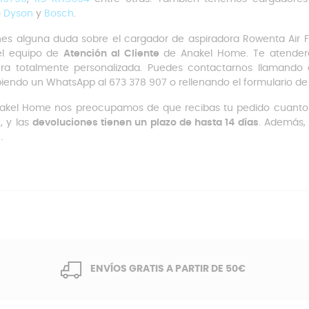
o
Dyson
y
Bosch
.
enes alguna duda sobre el cargador de aspiradora Rowenta Air 
el equipo de
Atención al Cliente
de Anakel Home. Te atender
a totalmente personalizada. Puedes contactarnos llamando 
biendo un WhatsApp al 673 378 907 o rellenando el formulario de
akel Home nos preocupamos de que recibas tu pedido cuanto 
s
, y las
devoluciones tienen un plazo de hasta 14 días
. Además, 
s
.
ENVÍOS GRATIS A PARTIR DE 50€