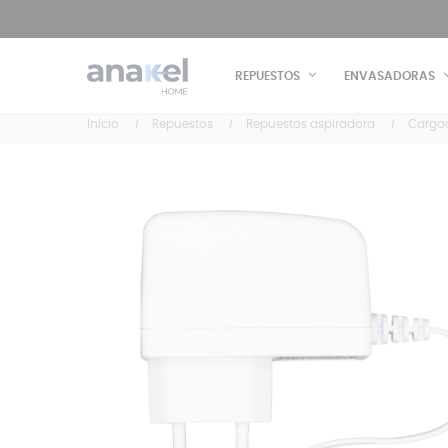
REPUESTOS
ENVASADORAS
Inicio
Repuestos
Repuestos aspiradora
Cargad