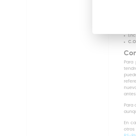
Ten
Mate
Col
Ent
Sal
Enc
C.O
Com
Para 
tendr
puede
refer
nuevo
antes
Para 
aunqu
En ca
otros
RS-R