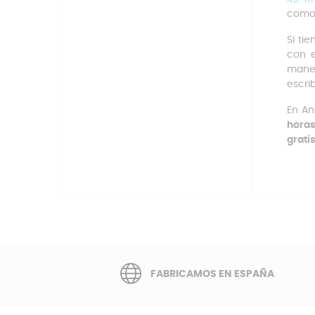
com
Si ti
con 
maner
escri
En An
hora
grati
FABRICAMOS EN ESPAÑA