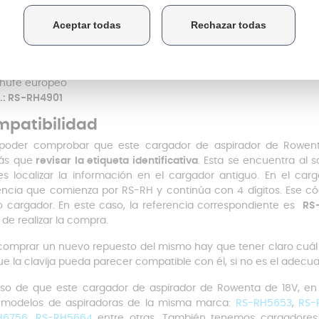
sión de salida y entrada:
18V
rial: Plástico
or: Blanco
rada: 100-240 V, 50-60Hz, 0.3A
ida: 29.0V - 200mA
hufe europeo
.: RS-RH4901
patibilidad
poder comprobar que este cargador de aspirador de Rowent
ás que
revisar la etiqueta identificativa
. Esta se encuentra al 
s localizar la información en el cargador antiguo. En el car
encia que comienza por RS-RH y continúa con 4 dígitos. Ese có
 cargador. En este caso, la referencia correspondiente es
RS
 de realizar la compra.
comprar un nuevo repuesto del mismo hay que tener claro cuál 
e la clavija pueda parecer compatible con él, si no es el adecua
so de que este cargador de aspirador de Rowenta de 18V, 
 modelos de aspiradoras de la misma marca:
RS-RH5653
,
RS-
H6756
,
RS-RH5664
entre otras. También tenemos cargadores 