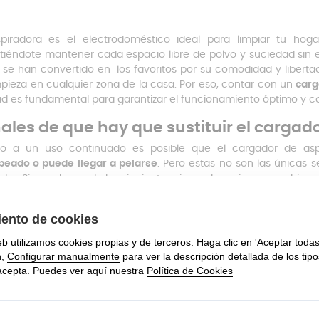
piradora es el electrodoméstico ideal para limpiar tu hogar
tiéndote mantener cada espacio libre de polvo y suciedad sin es
 se han convertido en los favoritos por su comodidad y liberta
mpieza en cualquier zona de la casa. Por eso, contar con un
carg
ad es fundamental para garantizar el funcionamiento óptimo y c
ales de que hay que sustituir el cargad
do a un uso continuado es posible que el cargador de as
peado o puede llegar a pelarse
. Pero estas no son las únicas 
dor. Si ves alguno de los siguientes signos, lo mejor es cambiar 
aspiradora ya no carga o la
carga es intermitente
a que llegue a cargar, tienes que
mover o doblar el cable
onector ya no encaja bien
y está en mal estado: doblado o flojo
cable
se recalienta
más de lo normal
enchufarlo huele a quemado o
saltan chispas
gador aspirador Rowenta: Detalles
gador para
aspirador
Rowenta
Air Force