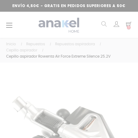
ENVÍO 4,50€ - GRATIS EN PEDIDOS SUPERIORES A 50€
Navegación
☰
0
de
palanca
Inicio
Repuestos
Repuestos aspiradora
Cepillo aspirador
Cepillo aspirador Rowenta Air Force Extreme Silence 25.2V