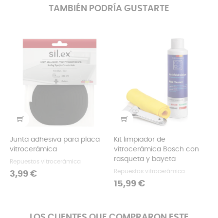
TAMBIÉN PODRÍA GUSTARTE
Junta adhesiva para placa
Kit limpiador de
vitrocerámica
vitrocerámica Bosch con
rasqueta y bayeta
Repuestos vitrocerámica
Repuestos vitrocerámica
Precio
3,99 €
Precio
15,99 €
LOS CLIENTES QUE COMPRARON ESTE