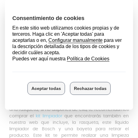
Antes de empezar a limpiar,
comprueba que la placa
está fría
para evitar quemaduras con la misma.
En primer lugar, realiza
una limpieza previa con agua
y jabón líquido
Utiliza una espátula para vidrio para retirar los restos
que han quedado en la placa
Coloca la rasqueta en un ángulo agudo
para no
dañar la placa y retira la suciedad con un paño
Después,
aplica y extiende bien el limpiador
de
vitrocerámica Bosch por la placa para un acabado
brillante
Por último,
retíralo con un trapo húmedo
y asegúrate
de que todo el líquido limpiador ha sido retirado
Como te indicamos, tras la aplicación del limpiador los
restos de comida pueden eliminarse fácilmente con
una rasqueta; si no dispones de ella, te recomendamos
comprar el
kit limpiador
que encontrarás también en
nuestra web que incluye, la rasqueta, este líquido
limpiador de Bosch y una bayeta para retirar el
producto. Este kit te permite realizar una limpieza