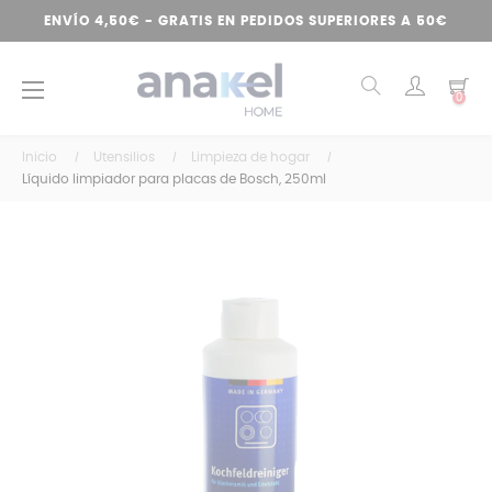
ENVÍO 4,50€ - GRATIS EN PEDIDOS SUPERIORES A 50€
Navegación
☰
0
de
palanca
Inicio
Utensilios
Limpieza de hogar
Líquido limpiador para placas de Bosch, 250ml