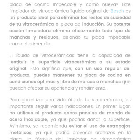
placa de cocina impecable y como nueva? Este
limpiador de vitrocerámica líquido original de
Bosch
es
un
producto ideal para eliminar los restos de suciedad
de tu vitrocerámica
o
placa de
inducción
. Su
potente
acción limpiadora
elimina eficazmente todo tipo de
manchas y residuos
, dejando tu placa impecable
como el primer día.
El líquido de vitrocerámicas tiene la capacidad de
r
estituir la superficie vitrocerámica a su estado
original
. Esto significa que,
con un uso regular del
producto, puedes mantener tu placa de cocina en
condiciones óptimas y libre de marcas o manchas
que
puedan afectar su apariencia y rendimiento.
Para garantizar una vida útil de tu vitrocerámica, es
importante seguir varias indicaciones. En primer lugar,
no utilices el producto sobre paneles de mando de
acero inoxidable
, ya que podrías dañar la superficie.
Asimismo, se recomienda
evitar el uso de estropajos
metálicos
, ya que podría provocar arañazos en la
placa. La fórmula del limpiador de vitrocerámica