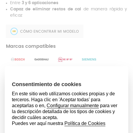
Entre
3 y 6 aplicaciones
Capaz de eliminar restos de cal
de manera rápida y
eficaz
CÓMO ENCONTRAR MI MODELO
Marcas compatibles
8,99 €
AÑADIR AL CARRITO
Modelos compatibles
Compatible con todas las cafeteras y hervidores de
agua
de
Bosch
.