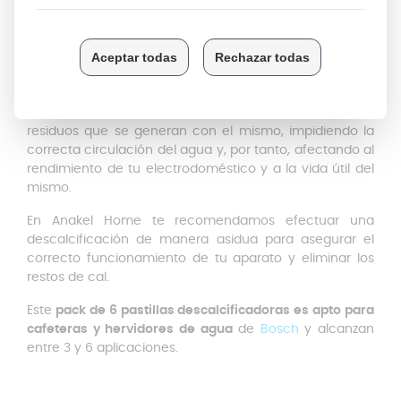
DESCRIPCIÓN
Puede que alguna pieza de tu cafetera se haya visto
afectada o deteriorada debido al uso continuo y a los
residuos que se generan con el mismo, impidiendo la
correcta circulación del agua y, por tanto, afectando al
rendimiento de tu electrodoméstico y a la vida útil del
mismo.
En Anakel Home te recomendamos efectuar una
descalcificación de manera asidua para asegurar el
correcto funcionamiento de tu aparato y eliminar los
restos de cal.
Este
pack de 6 pastillas descalcificadoras es apto para
cafeteras y hervidores de agua
de
Bosch
y a
lcanzan
entre 3 y 6 aplicaciones.