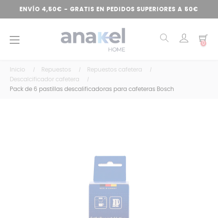
ENVÍO 4,50€ - GRATIS EN PEDIDOS SUPERIORES A 50€
Navegación
☰
0
de
palanca
Inicio
Repuestos
Repuestos cafetera
Descalcificador cafetera
Pack de 6 pastillas descalificadoras para cafeteras Bosch