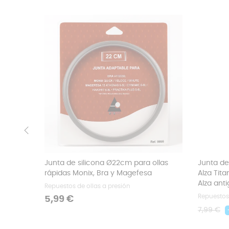
‹
Junta de silicona Ø22cm para ollas
Junta de 
rápidas Monix, Bra y Magefesa
Alza Tita
Alza anti
Repuestos de ollas a presión
Repuestos 
Precio
5,99 €
Precio
7,99 €
regular