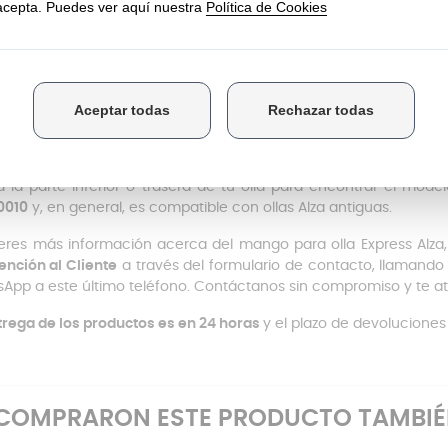
 para poder tener tu tapa en perfecto estado.
ngo para olla express Alza está hecho de un material resisten
tente
, la hace una opción segura para cocinar sin riesgo de que
lor negro
, excepto la
uña, que es roja
. Además, gracias a su er
rcionando comodidad y estabilidad para abrir y cerrar la olla con
mo saber si es compatible con tu olla?
a la parte inferior o trasera de tu olla para encontrar el mo
0010
y, en general, es compatible con ollas Alza antiguas.
ieres más información acerca del mango para olla Express Alza
ención al Cliente
a través del formulario de contacto, llamando
App a este último teléfono. Contáctanos sin compromiso y te a
trega de los productos es en 24 horas
y el plazo de devoluciones 
E COMPRARON ESTE PRODUCTO TAMBI