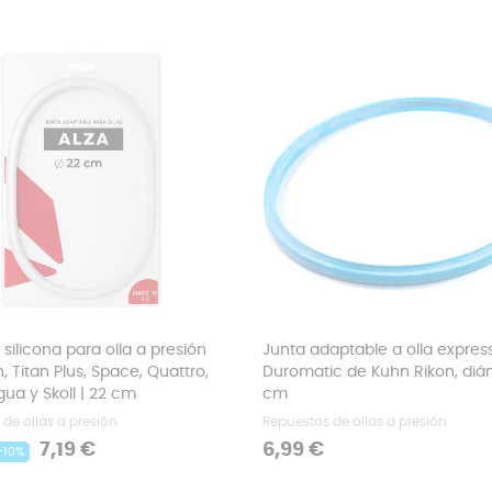
silicona para olla a presión
Junta adaptable a olla expres
n, Titan Plus, Space, Quattro,
Duromatic de Kuhn Rikon, diá
gua y Skoll | 22 cm
cm
de ollas a presión
Repuestos de ollas a presión
Precio
Precio
7,19 €
6,99 €
-10%