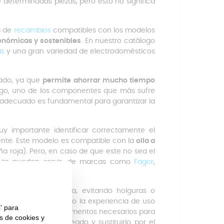
determinadas piezas, pero esto no significa
a de
recambios
compatibles con los modelos
onómicas y sostenibles
. En nuestro catálogo
as
y una gran variedad de electrodomésticos
ado, ya que
permite ahorrar mucho tiempo
rgo, uno de los componentes que más sufre
o adecuado es fundamental para garantizar la
y importante identificar correctamente el
nte. Este modelo es compatible con la
olla a
a roja). Pero, en caso de que este no sea el
te pueden servir, de marcas como
Fagor
,
en la tapa
de la olla, evitando holguras o
nte, mejorando tanto la experiencia de uso
 incluye todos los elementos necesarios para
go antiguo o estropeado y sustituirlo por el