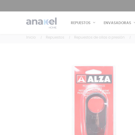
REPUESTOS
ENVASADORAS
Inicio
Repuestos
Repuestos de ollas a presión