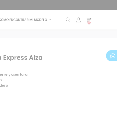
CÓMO ENCONTRAR MI MODELO
0
 Express Alza
ierre y apertura
n
adero