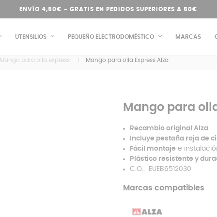
ENVÍO 4,50€ - GRATIS EN PEDIDOS SUPERIORES A 50€
UTENSILIOS
PEQUEÑO ELECTRODOMÉSTICO
MARCAS
Mango para olla express
Mango para olla Express Alza
Mango para olla
Recambio original
Alza
Incluye pestaña roja de c
Fácil montaje
e instalació
Plástico resistente y dur
C.O.: EUEB6512030
Marcas compatibles