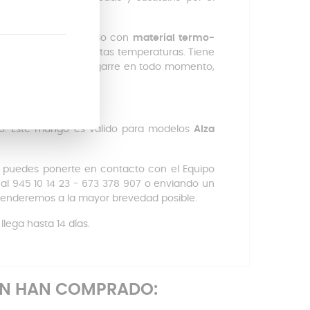
te y seguro. Fabricado con
material termo-
maduras, incluso a altas temperaturas. Tiene
gonomía, facilita e agarre en todo momento,
 total seguridad.
delo. Este mango es válido para modelos
Alza
, puedes ponerte en contacto con el Equipo
 al 945 10 14 23 - 673 378 907 o enviando un
tenderemos a la mayor brevedad posible.
llega hasta 14 días.
ÉN HAN COMPRADO: