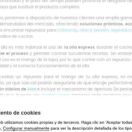
ontinuado y el paso del tiempo pueden provocar el desgaste de 
aya que sustituir el producto completo.
llo, ponemos a disposición de nuestros clientes una amplia gam
demandados del mercado, ofreciendo
soluciones prácticas, ec
s encontrar repuestos para
cafeteras
,
ollas a presión
,
aspirador
silios de cocina.
día es más habitual el uso de
la olla express
durante el cocin
te el proceso
y permite cocinar suculentas recetas. Sin emba
l uso es el mango de la tapa, por lo que contar con un repuest
idad y el correcto funcionamiento de la olla.
cesitas un repuesto para el mango de tu olla express, es mu
o, ya que solo así podrás asegurarte de que encaje perfectame
ón clásica de
Alza
e incluye el mecanismo de apertura (la pestañ
lo que buscas, en
Anakel Home
tenemos más modelos que 
fesa
o
Monix
.
este recambio te garantizamos un
ajuste preciso y seguro 
ientos indeseados durante su uso. El mango se ajusta firmeme
su vida útil. Además, tiene un
montaje sencillo y rápido
, ya que
nstalación sin complicaciones. Solo tendrás que retirar el man