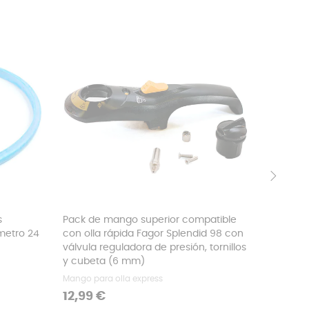
›
s
Pack de mango superior compatible
Rejilla 
metro 24
con olla rápida Fagor Splendid 98 con
32 x 37
válvula reguladora de presión, tornillos
Rejilla ho
y cubeta (6 mm)
Precio
6,99 €
Mango para olla express
Precio
12,99 €