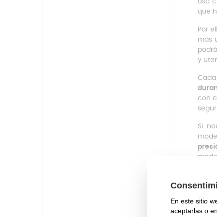
uso c
que h
Por e
más 
podrá
y uten
Cada 
duran
con e
segur
Si ne
model
presi
mode
Mage
Con 
movim
como 
una i