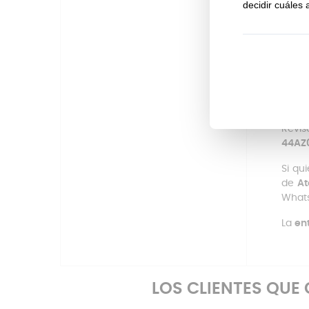
nuevo
El ma
resis
un
co
propo
¿Có
Revis
44AZ
Si qu
de
At
Whats
La
en
LOS CLIENTES QU