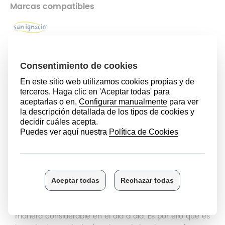
Marcas compatibles
5,99 €
AÑADIR AL CARRITO
Modelos compatibles
SAN IGNACIO DUERO
DESCRIPCIÓN
La olla express nos permite
cocinar
diferentes platos
de
manera sencilla
,
ahorrando tiempo y dinero
de
manera considerable en el día a día. Es por ello que es