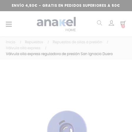
ENVÍO 4,50€ - GRATIS EN PEDIDOS SUPERIORES A 50€
Navegación
☰
0
de
palanca
Inicio
Repuestos
Repuestos de ollas a presión
Válvula olla express
Válvula olla express reguladora de presión San Ignacio Duero