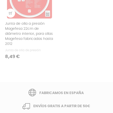
Junta de olla a presión
Magefesa 22cm de
diámetro interior, para ollas
Magefesa fabricadas hasta
2012
Junta de olla de presión
Precio
8,49 €
FABRICAMOS EN ESPAÑA
ENVÍOS GRATIS A PARTIR DE 50€