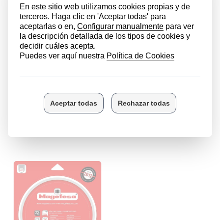
los sabores y los nutrientes de los alimentos.
Debido al uso continuado que se le da, es fundamental
conocer el estado de las piezas de la olla express para
mantenerla en condiciones óptimas y evitar averías. No
obstante, si notas cualquier mínimo desperfecto, es
hora de reemplazarlas.
Esta válvula es compatible con la
olla a
presión
Magefesa
modelo
Practika
y es muy fácil de
reemplazar.
LOS CLIENTES QUE COMPRARON ESTE
PRODUCTO TAMBIÉN HAN COMPRADO: