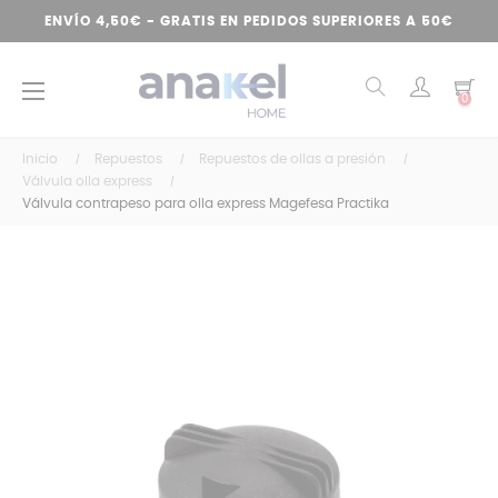
ENVÍO 4,50€ - GRATIS EN PEDIDOS SUPERIORES A 50€
Navegación
☰
0
de
palanca
Inicio
Repuestos
Repuestos de ollas a presión
Válvula olla express
Válvula contrapeso para olla express Magefesa Practika