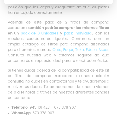
solo tendrás que colocar los nuevos en la misma
posición que los viejos y asegurarte de que las piezas
han encajado correctamente.
Además de este pack de 2 filtros de campana
extractora,
también podrás comprar los mismos filtros
en un
pack de 3 unidades
y
pack individual
, con las
medidas exactamente iguales. Contamos con un
amplio catálogo de filtros para campana diseñados
para diferentes marcas:
Cata
,
Fagor
,
Teka
,
Edesa
,
Aspes
Consulta nuestra web y estamos seguros de que
encontrarás el repuesto ideal para tu electrodoméstico.
Si tienes dudas acerca de la compatibilidad de este kit
de filtros de campana extractora o tienes cualquier
consulta, no dudes en contactarnos y te ayudaremos a
resolver tus dudas. Te atenderemos de lunes a viernes
de 9 a 14 horas a través de nuestros diferentes canales
de contacto.
Teléfono
: 945 101 423 – 673 378 907
WhatsApp
: 673 378 907