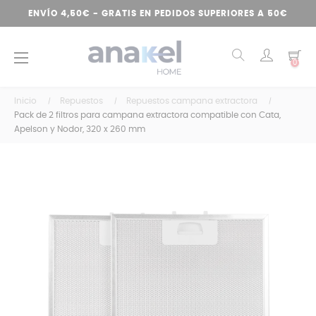
ENVÍO 4,50€ - GRATIS EN PEDIDOS SUPERIORES A 50€
Navegación
☰
0
de
palanca
Inicio
Repuestos
Repuestos campana extractora
Pack de 2 filtros para campana extractora compatible con Cata,
Apelson y Nodor, 320 x 260 mm