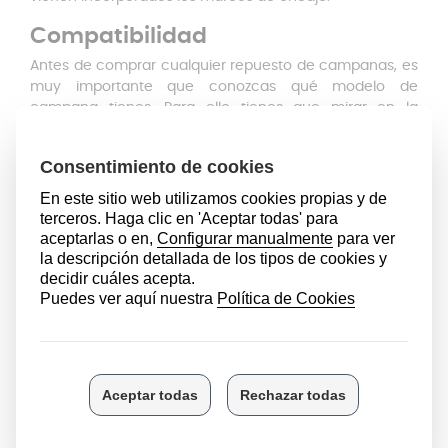
Compatibilidad
Antes de comprar cualquier repuesto de campanas, es
muy importante que conozcas qué modelo de
campana tienes. Para ello tienes que mirar en la
etiqueta que identifica el modelo de la campana, que
normalmente está en una pegatina en el motor de la
misma, detrás de los filtros.
Estos filtros de campana extractora concretamente
son compatibles con las marcas Cata, Apelson y
Nodor.
Siempre tendrás que tener en cuenta las
medidas, si tu modelo de campana no cuenta con las
medidas exactas, estos filtros no te servirán. Puedes
consultar todos los modelos compatibles en nuestra
web.
Cambiar estos filtros de campana extractora es muy
sencillo. Tendrás que presionar los dispositivos de
enclavamiento para liberar el área donde se
encuentran los filtros. Una vez extraídos los filtros viejos