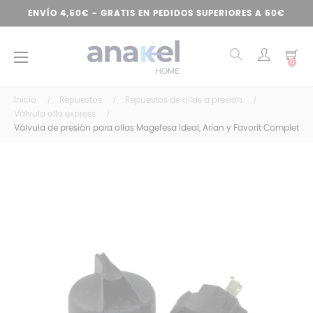
ENVÍO 4,50€ - GRATIS EN PEDIDOS SUPERIORES A 50€
Navegación
☰
0
de
palanca
Inicio
Repuestos
Repuestos de ollas a presión
Válvula olla express
Válvula de presión para ollas Magefesa Ideal, Arian y Favorit Complet