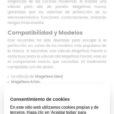
exigencias de las cocinas modernas. Al instalar una
válvula para olla de presión Magefesa nueva,
garantizas que los sistemas de protección de tu
electrodoméstico funcionen correctamente, evitando
riesgos innecesarios.
Compatibilidad y Modelos
Este recambio ha sido diseñado para encajar a la
perfección en varios de los modelos más populares de
la marca. Si necesitas una válvula Magefesa Favorit o
estás buscando la válvula olla Magefesa Favorit, este es
el componente exacto que necesitas. Es totalmente
compatible con las series:
La válvula de
Magefesa Ideal
Magefesa Arian.
Magefesa Favorit Complet
Contar con los repuestos olla Magefesa Favorit y
repuestos olla Magefesa Ideal adecuados te permite
alargar la vida útil de tu menaje. Es muy común
encontrar que la válvula olla express Magefesa no gira