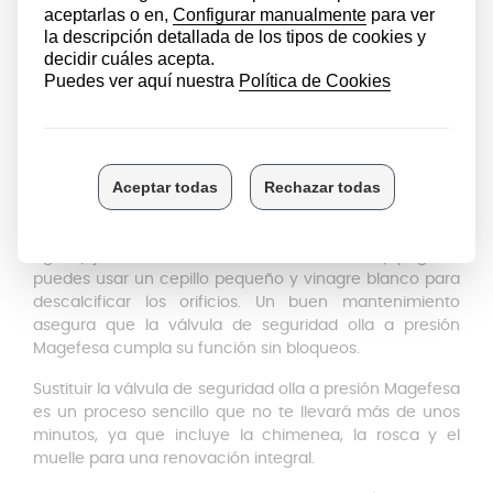
debido a la acumulación de cal o restos de comida; en
esos casos, renovar la pieza por una válvula de la olla
Magefesa original es la mejor decisión.
Cómo limpiar la válvula de olla a
presión Magefesa
El mantenimiento preventivo es clave. Saber
cómo
limpiar la válvula de olla a presión Magefesa
ayudará
a que los conductos no se obstruyan. Una vez que la
olla esté totalmente fría, retira la válvula y límpiala con
agua y jabón neutro. Si la suciedad está muy pegada,
puedes usar un cepillo pequeño y vinagre blanco para
descalcificar los orificios. Un buen mantenimiento
asegura que la válvula de seguridad olla a presión
Magefesa cumpla su función sin bloqueos.
Sustituir la válvula de seguridad olla a presión Magefesa
es un proceso sencillo que no te llevará más de unos
minutos, ya que incluye la chimenea, la rosca y el
muelle para una renovación integral.