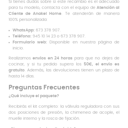
Si tienes dudas sobre si este recambio es el adecuado
para tu modelo, contacta con el equipo de
Atención al
Cliente de Anakel Home
. Te atenderán de manera
100% personalizada:
WhatsApp:
673 378 907.
Teléfono:
945 10 14 23 o 673 378 907.
Formulario web:
Disponible en nuestra página de
inicio.
Realizamos
envíos en 24 horas
para que no dejes de
cocinar, y si tu pedido supera los
50€, el envío es
gratuito
. Además, las devoluciones tienen un plazo de
hasta 14 días.
Preguntas Frecuentes
¿Qué incluye el paquete?
Recibirás el kit completo: la válvula reguladora con sus
dos posiciones de presión, la chimenea de acople, el
muelle interno y la rosca de fijación.